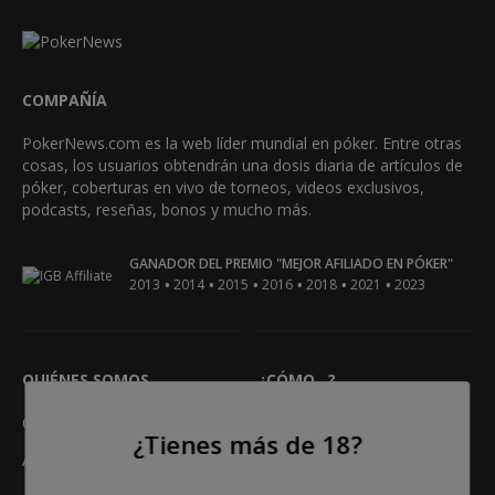
COMPAÑÍA
PokerNews.com es la web líder mundial en póker. Entre otras
cosas, los usuarios obtendrán una dosis diaria de artículos de
póker, coberturas en vivo de torneos, videos exclusivos,
podcasts, reseñas, bonos y mucho más.
GANADOR DEL PREMIO "MEJOR AFILIADO EN PÓKER"
•
•
•
•
•
•
2013
2014
2015
2016
2018
2021
2023
QUIÉNES SOMOS
¿CÓMO...?
Contáctanos
Reseñas de salas de póker
¿Tienes más de 18?
Anuncio
Reglas del póker