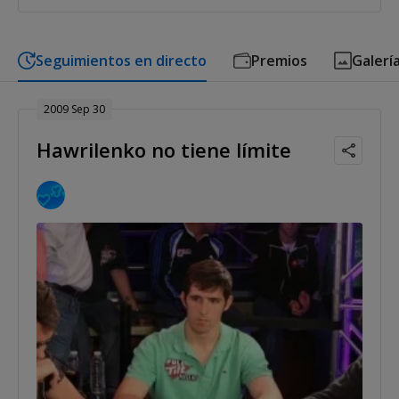
Seguimientos en directo
Premios
Galerí
2009 Sep 30
Hawrilenko no tiene límite