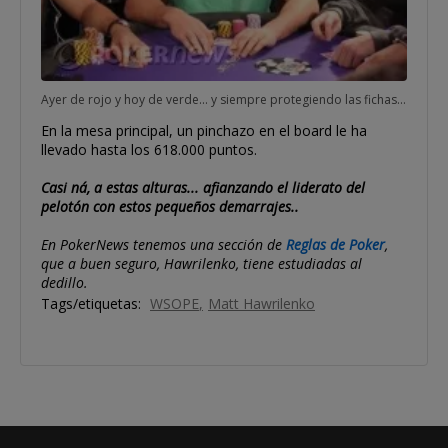
Ayer de rojo y hoy de verde... y siempre protegiendo las fichas con los brazos. Postura corporal correcta, espalda recta... ¡Muy bien, Matt!
En la mesa principal, un pinchazo en el board le ha
llevado hasta los 618.000 puntos.
Casi ná, a estas alturas... afianzando el liderato del
pelotón con estos pequeños demarrajes..
En PokerNews tenemos una sección de
Reglas de Poker
,
que a buen seguro, Hawrilenko, tiene estudiadas al
dedillo.
Tags/etiquetas:
WSOPE
Matt Hawrilenko