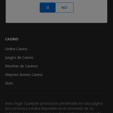
Clasificación Manos de Póker
SÍ
NO
Calculadora de odds en póker
Freerolls
CASINO
Online Casino
Juegos de Casino
Reseñas de Casinos
Mejores Bonos Casino
Slots
Aviso legal: Cualquier promoción presentada en esta página
era correcta y estaba disponible en el momento de su