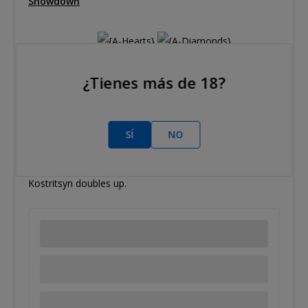
Showdown
Kostritsyn
¿Tienes más de 18?
Vilkki
Board:
SÍ
NO
Kostritsyn doubles up.