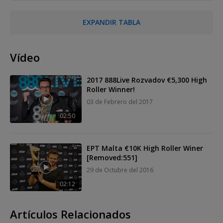
EXPANDIR TABLA
Vídeo
2017 888Live Rozvadov €5,300 High
Roller Winner!
03 de Febrero del 2017
02:50
EPT Malta €10K High Roller Winer
[Removed:551]
29 de Octubre del 2016
02:12
Artículos Relacionados