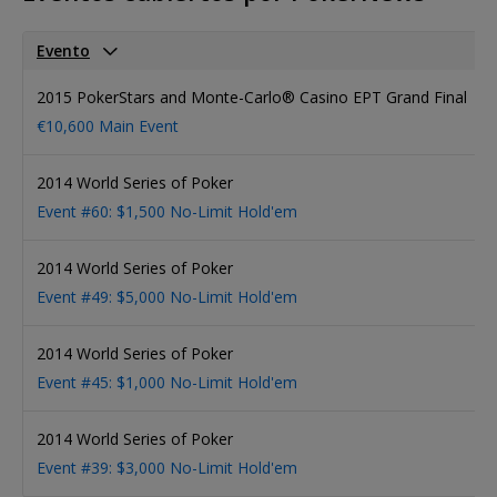
Evento
2015 PokerStars and Monte-Carlo® Casino EPT Grand Final
€10,600 Main Event
2014 World Series of Poker
Event #60: $1,500 No-Limit Hold'em
2014 World Series of Poker
Event #49: $5,000 No-Limit Hold'em
2014 World Series of Poker
Event #45: $1,000 No-Limit Hold'em
2014 World Series of Poker
Event #39: $3,000 No-Limit Hold'em