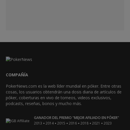
COMPAÑÍA
PokerNews.com es la web líder mundial en póker. Entre otras
cosas, los usuarios obtendrán una dosis diaria de artículos de
póker, coberturas en vivo de torneos, videos exclusivos,
podcasts, reseñas, bonos y mucho más.
GANADOR DEL PREMIO "MEJOR AFILIADO EN PÓKER"
•
•
•
•
•
•
2013
2014
2015
2016
2018
2021
2023