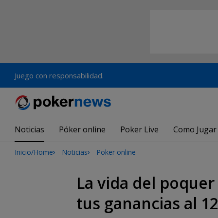
Juego con responsabilidad.
Noticias
Póker online
Poker Live
Como Jugar
Inicio/Home
Noticias
Poker online
La vida del poque
tus ganancias al 1