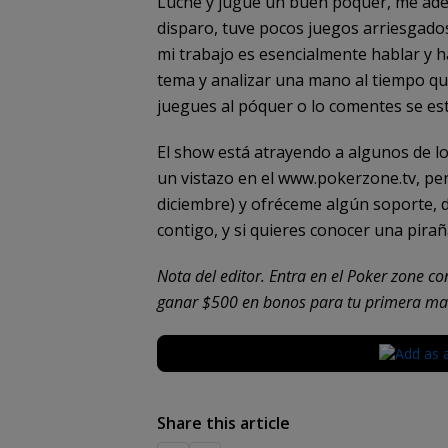
Luché y jugué un buen póquer, me ade
disparo, tuve pocos juegos arriesgados
mi trabajo es esencialmente hablar y h
tema y analizar una mano al tiempo qu
juegues al póquer o lo comentes se es
El show está atrayendo a algunos de l
un vistazo en el www.pokerzone.tv, pe
diciembre) y ofréceme algún soporte, 
contigo, y si quieres conocer una pira
Nota del editor. Entra en el Poker zone 
ganar $500 en bonos para tu primera ma
Share this article