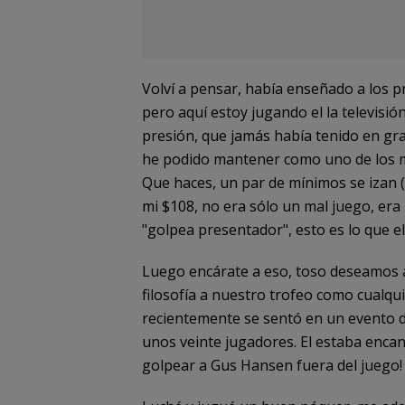
Volví a pensar, había enseñado a los p
pero aquí estoy jugando el la televisi
presión, que jamás había tenido en g
he podido mantener como uno de los mej
Que haces, un par de mínimos se izan (
mi $108, no era sólo un mal juego, era 
"golpea presentador", esto es lo que el
Luego encárate a eso, toso deseamos a
filosofía a nuestro trofeo como cualq
recientemente se sentó en un evento de
unos veinte jugadores. El estaba enca
golpear a Gus Hansen fuera del juego!