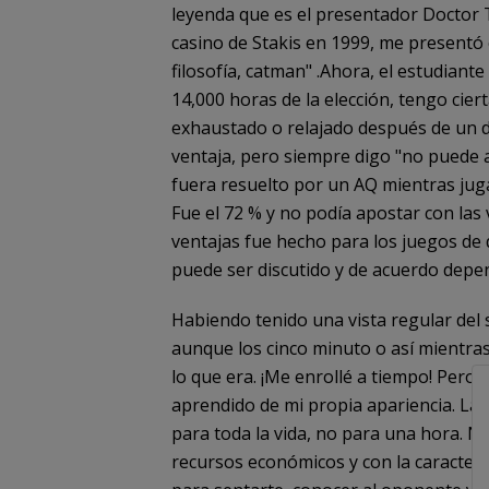
leyenda que es el presentador Doctor 
casino de Stakis en 1999, me presentó 
filosofía, catman" .Ahora, el estudiant
14,000 horas de la elección, tengo cie
exhaustado o relajado después de un 
ventaja, pero siempre digo "no puede 
fuera resuelto por un AQ mientras jug
Fue el 72 % y no podía apostar con las 
ventajas fue hecho para los juegos de
puede ser discutido y de acuerdo depen
Habiendo tenido una vista regular del
aunque los cinco minuto o así mientras
lo que era. ¡Me enrollé a tiempo! Pero
aprendido de mi propia apariencia. La
para toda la vida, no para una hora. N
recursos económicos y con la caracterí