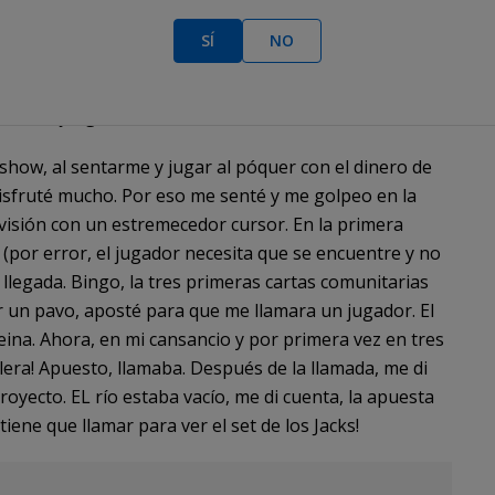
e acuerdo tener un bolsillo que te permita por lo
 la leyenda del Devilfish me ha precedido en el
SÍ
NO
ión, me ha dado un reto con lo cual me iba a sentar en
ue me dio el productor fue de $108. Afortunadamente
on un juego de $0,50 - $1.
show, al sentarme y jugar al póquer con el dinero de
disfruté mucho. Por eso me senté y me golpeo en la
evisión con un estremecedor cursor. En la primera
 (por error, el jugador necesita que se encuentre y no
 llegada. Bingo, la tres primeras cartas comunitarias
r un pavo, aposté para que me llamara un jugador. El
ina. Ahora, en mi cansancio y por primera vez en tres
lera! Apuesto, llamaba. Después de la llamada, me di
royecto. EL río estaba vacío, me di cuenta, la apuesta
iene que llamar para ver el set de los Jacks!