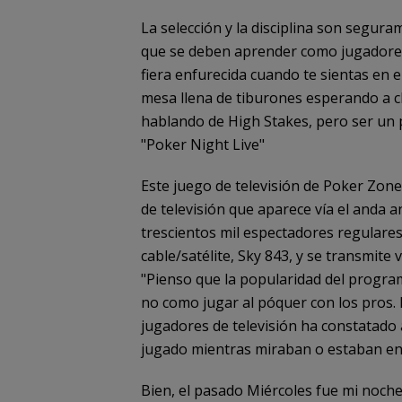
La selección y la disciplina son segur
que se deben aprender como jugadores
fiera enfurecida cuando te sientas en e
mesa llena de tiburones esperando a c
hablando de High Stakes, pero ser un p
"Poker Night Live"
Este juego de televisión de Poker Zone 
de televisión que aparece vía el anda
trescientos mil espectadores regulare
cable/satélite, Sky 843, y se transmite 
"Pienso que la popularidad del progra
no como jugar al póquer con los pros.
jugadores de televisión ha constatad
jugado mientras miraban o estaban en
Bien, el pasado Miércoles fue mi noche