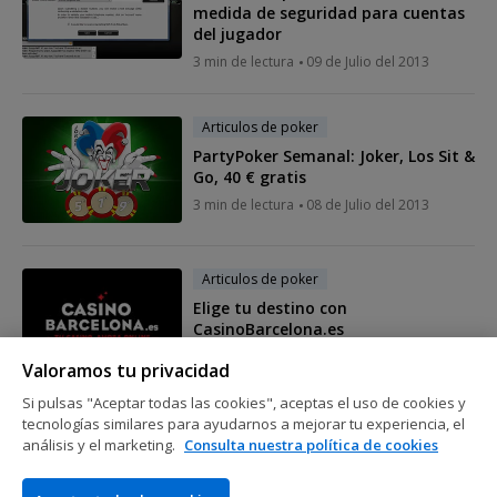
medida de seguridad para cuentas
del jugador
3 min de lectura
09 de Julio del 2013
Articulos de poker
PartyPoker Semanal: Joker, Los Sit &
Go, 40 € gratis
3 min de lectura
08 de Julio del 2013
Articulos de poker
Elige tu destino con
CasinoBarcelona.es
2 min de lectura
06 de Julio del 2013
Valoramos tu privacidad
Si pulsas "Aceptar todas las cookies", aceptas el uso de cookies y
tecnologías similares para ayudarnos a mejorar tu experiencia, el
Mostrar más mensajes
análisis y el marketing.
Consulta nuestra política de cookies