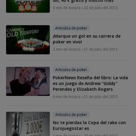
Go, 40 € gratis y mucho más
3 min de lectura
22 de Julio del 2013
Articulos de poker
¡Marque un gol en su carrera de
poker en vivo!
2 min de lectura
21 de Julio del 2013
Articulos de poker
PokerNews Reseña del libro: La vida
es un juego de Andrew "Giddy"
Perendes y Elizabeth Rogers
6 min de lectura
21 de Julio del 2013
Articulos de poker
No te pierdas la Copa del rake con
Eurojuegostar.es
2 min de lectura
20 de Julio del 2013