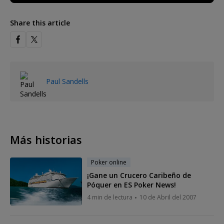
Share this article
Paul Sandells
Más historias
Poker online
¡Gane un Crucero Caribeño de
Póquer en ES Poker News!
4 min de lectura
10 de Abril del 2007