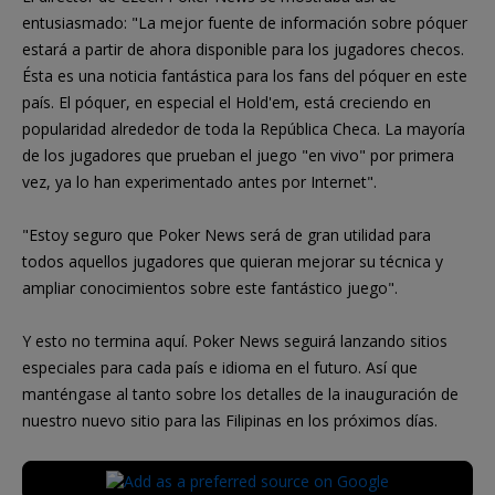
entusiasmado: "La mejor fuente de información sobre póquer
estará a partir de ahora disponible para los jugadores checos.
Ésta es una noticia fantástica para los fans del póquer en este
país. El póquer, en especial el Hold'em, está creciendo en
popularidad alrededor de toda la República Checa. La mayoría
de los jugadores que prueban el juego "en vivo" por primera
vez, ya lo han experimentado antes por Internet".
"Estoy seguro que Poker News será de gran utilidad para
todos aquellos jugadores que quieran mejorar su técnica y
ampliar conocimientos sobre este fantástico juego".
Y esto no termina aquí. Poker News seguirá lanzando sitios
especiales para cada país e idioma en el futuro. Así que
manténgase al tanto sobre los detalles de la inauguración de
nuestro nuevo sitio para las Filipinas en los próximos días.