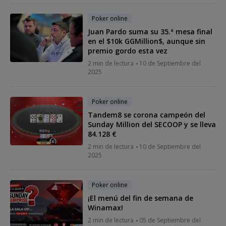
Poker online
Juan Pardo suma su 35.ª mesa final
en el $10k GGMillion$, aunque sin
premio gordo esta vez
2 min de lectura
10 de Septiembre del
2025
Poker online
Tandem8 se corona campeón del
Sunday Million del SECOOP y se lleva
84.128 €
2 min de lectura
10 de Septiembre del
2025
Poker online
¡El menú del fin de semana de
Winamax!
2 min de lectura
05 de Septiembre del