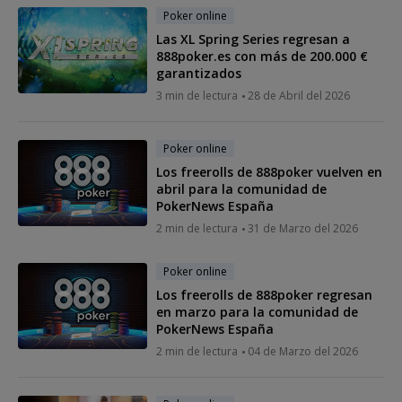
Poker online
Las XL Spring Series regresan a
888poker.es con más de 200.000 €
garantizados
3 min de lectura
28 de Abril del 2026
Poker online
Los freerolls de 888poker vuelven en
abril para la comunidad de
PokerNews España
2 min de lectura
31 de Marzo del 2026
Poker online
Los freerolls de 888poker regresan
en marzo para la comunidad de
PokerNews España
2 min de lectura
04 de Marzo del 2026