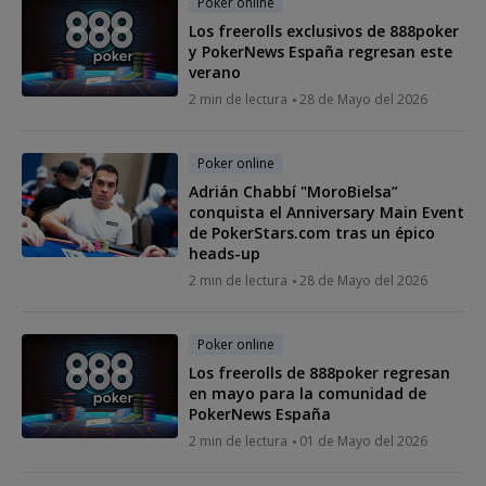
Poker online
Los freerolls exclusivos de 888poker
y PokerNews España regresan este
verano
2 min de lectura
28 de Mayo del 2026
Poker online
Adrián Chabbí "MoroBielsa”
conquista el Anniversary Main Event
de PokerStars.com tras un épico
heads-up
2 min de lectura
28 de Mayo del 2026
Poker online
Los freerolls de 888poker regresan
en mayo para la comunidad de
PokerNews España
2 min de lectura
01 de Mayo del 2026