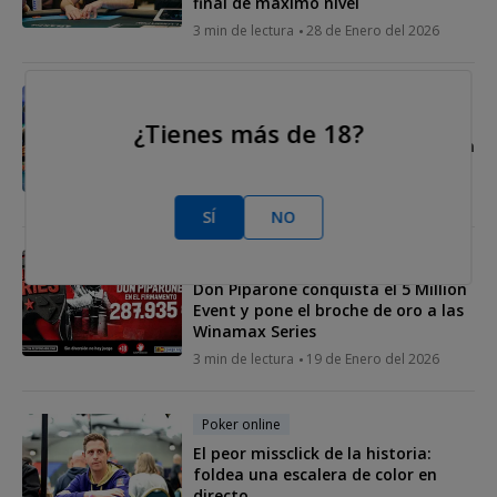
final de máximo nivel
3 min de lectura
28 de Enero del 2026
Poker online
Adrián y Mario desafían al mundo
¿Tienes más de 18?
en la mesa final del GGMillion$ Main
Event
2 min de lectura
27 de Enero del 2026
SÍ
NO
Poker online
Don Piparone conquista el 5 Million
Event y pone el broche de oro a las
Winamax Series
3 min de lectura
19 de Enero del 2026
Poker online
El peor missclick de la historia:
foldea una escalera de color en
directo