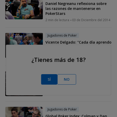
Daniel Negreanu reflexiona sobre
las razones de mantenerse en
PokerStars
2 min de lectura
03 de Diciembre del 2014
Jugadores de Poker
Vicente Delgado: "Cada día aprendo
algo del poker y de la vida"
13 min de lectura
02 de Diciembre del
¿Tienes más de 18?
2014
Jugadores de Poker
SÍ
NO
Pete Chen nombrado Jugador del
Año en Asia
2 min de lectura
02 de Diciembre del 2014
Jugadores de Poker
Global Poker Index: Colman y Dan