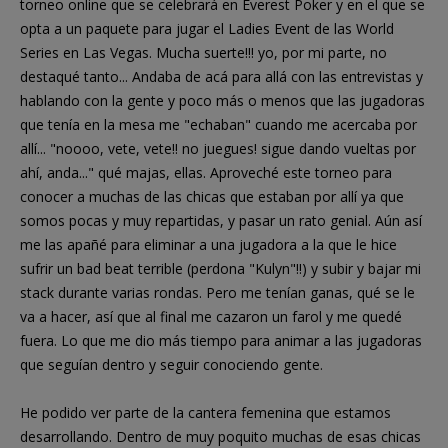
torneo online que se celebrará en Everest Poker y en el que se
opta a un paquete para jugar el Ladies Event de las World
Series en Las Vegas. Mucha suerte!!! yo, por mi parte, no
destaqué tanto... Andaba de acá para allá con las entrevistas y
hablando con la gente y poco más o menos que las jugadoras
que tenía en la mesa me "echaban" cuando me acercaba por
allí... "noooo, vete, vete!! no juegues! sigue dando vueltas por
ahí, anda..." qué majas, ellas. Aproveché este torneo para
conocer a muchas de las chicas que estaban por allí ya que
somos pocas y muy repartidas, y pasar un rato genial. Aún así
me las apañé para eliminar a una jugadora a la que le hice
sufrir un bad beat terrible (perdona "Kulyn"!!) y subir y bajar mi
stack durante varias rondas. Pero me tenían ganas, qué se le
va a hacer, así que al final me cazaron un farol y me quedé
fuera. Lo que me dio más tiempo para animar a las jugadoras
que seguían dentro y seguir conociendo gente.
He podido ver parte de la cantera femenina que estamos
desarrollando. Dentro de muy poquito muchas de esas chicas