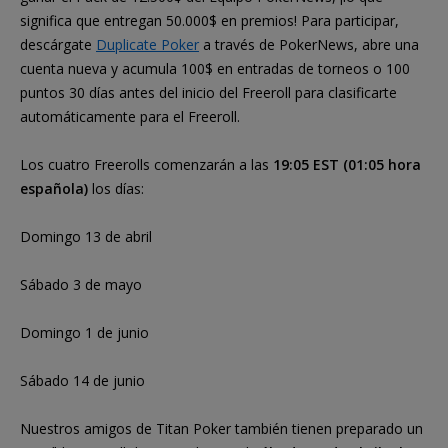
significa que entregan 50.000$ en premios! Para participar,
descárgate
Duplicate Poker
a través de PokerNews, abre una
cuenta nueva y acumula 100$ en entradas de torneos o 100
puntos 30 días antes del inicio del Freeroll para clasificarte
automáticamente para el Freeroll.
Los cuatro Freerolls comenzarán a las
19:05 EST (01:05 hora
española)
los días:
Domingo 13 de abril
Sábado 3 de mayo
Domingo 1 de junio
Sábado 14 de junio
Nuestros amigos de Titan Poker también tienen preparado un