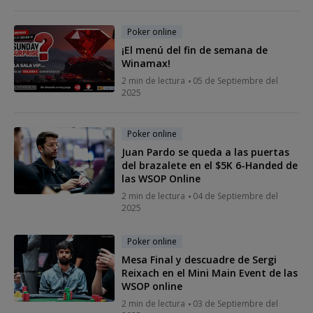
Poker online
¡El menú del fin de semana de
Winamax!
2 min de lectura
05 de Septiembre del
2025
Poker online
Juan Pardo se queda a las puertas
del brazalete en el $5K 6-Handed de
las WSOP Online
2 min de lectura
04 de Septiembre del
2025
Poker online
Mesa Final y descuadre de Sergi
Reixach en el Mini Main Event de las
WSOP online
2 min de lectura
03 de Septiembre del