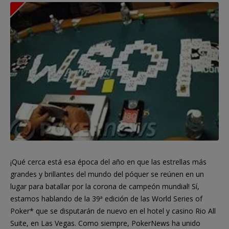
¡Qué cerca está esa época del año en que las estrellas más
grandes y brillantes del mundo del póquer se reúnen en un
lugar para batallar por la corona de campeón mundial! Sí,
estamos hablando de la 39ª edición de las World Series of
Poker* que se disputarán de nuevo en el hotel y casino Rio All
Suite, en Las Vegas. Como siempre, PokerNews ha unido