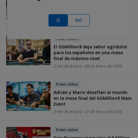
Adrián Mateos vuelve a la carga
ganando el Tuesday Classic SHR en
GGPoker
SÍ
NO
1 min de lectura
29 de Enero del 2026
Poker online
El GGMillion$ deja sabor agridulce
para los españoles en una mesa
final de máximo nivel
3 min de lectura
28 de Enero del 2026
Poker online
Adrián y Mario desafían al mundo
en la mesa final del GGMillion$ Main
Event
2 min de lectura
27 de Enero del 2026
Poker online
Don Piparone conquista el 5 Million