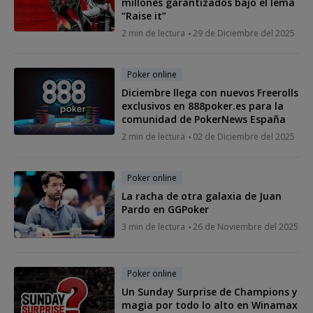
millones garantizados bajo el lema
“Raise it”
2 min de lectura
29 de Diciembre del 2025
Poker online
Diciembre llega con nuevos Freerolls
exclusivos en 888poker.es para la
comunidad de PokerNews España
2 min de lectura
02 de Diciembre del 2025
Poker online
La racha de otra galaxia de Juan
Pardo en GGPoker
3 min de lectura
26 de Noviembre del 2025
Poker online
Un Sunday Surprise de Champions y
magia por todo lo alto en Winamax