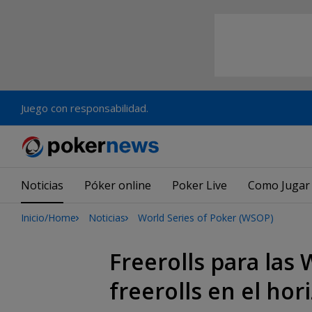
Juego con responsabilidad.
Noticias
Póker online
Poker Live
Como Jugar
Inicio/Home
Noticias
World Series of Poker (WSOP)
Freerolls para las 
freerolls en el hor