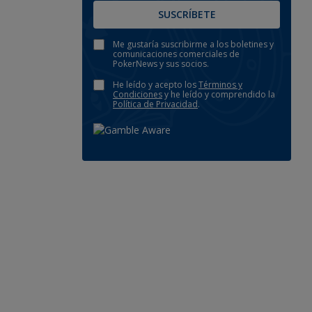
SUSCRÍBETE
Me gustaría suscribirme a los boletines y
comunicaciones comerciales de
PokerNews y sus socios.
He leído y acepto los
Términos y
Condiciones
y he leído y comprendido la
Política de Privacidad
.