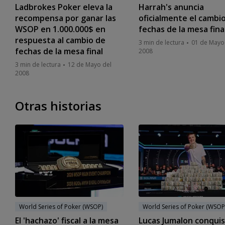
Ladbrokes Poker eleva la
Harrah's anuncia
recompensa por ganar las
oficialmente el cambi
WSOP en 1.000.000$ en
fechas de la mesa final
respuesta al cambio de
3 min de lectura
01 de Mayo
fechas de la mesa final
2008
3 min de lectura
12 de Mayo del
2008
Otras historias
World Series of Poker (WSOP)
World Series of Poker (WSOP
El 'hachazo' fiscal a la mesa
Lucas Jumalon conquis