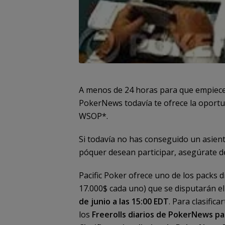
A menos de 24 horas para que empiece 
PokerNews todavía te ofrece la oportu
WSOP*.
Si todavía no has conseguido un asient
póquer desean participar, asegúrate de 
Pacific Poker ofrece uno de los packs 
17.000$ cada uno) que se disputarán e
de junio a las 15:00 EDT
. Para clasific
los
Freerolls diarios de PokerNews p