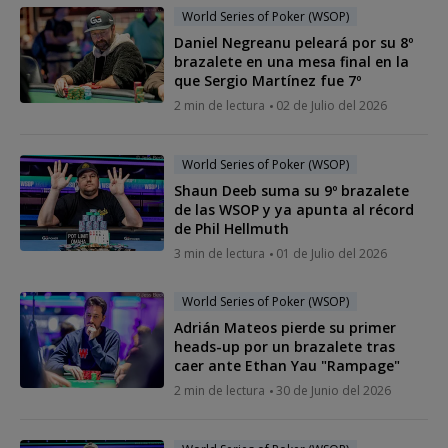
World Series of Poker (WSOP)
Daniel Negreanu peleará por su 8º
brazalete en una mesa final en la
que Sergio Martínez fue 7º
2 min de lectura
02 de Julio del 2026
World Series of Poker (WSOP)
Shaun Deeb suma su 9º brazalete
de las WSOP y ya apunta al récord
de Phil Hellmuth
3 min de lectura
01 de Julio del 2026
World Series of Poker (WSOP)
Adrián Mateos pierde su primer
heads-up por un brazalete tras
caer ante Ethan Yau "Rampage"
2 min de lectura
30 de Junio del 2026