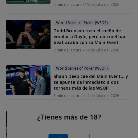
5 min de lectura
15 de Julio del 2026
World Series of Poker (WSOP)
Todd Brunson roza el sueño de
emular a Doyle, pero un cruel bad
beat acaba con su Main Event
3 min de lectura
14 de Julio del 2026
World Series of Poker (WSOP)
Shaun Deeb cae del Main Event… y
se apunta de inmediato a dos
torneos más de las WSOP
3 min de lectura
14 de Julio del 2026
World Series of Poker (WSOP)
¿Tienes más de 18?
La mesa final del Main Event de las
WSOP 2026 queda formada... Sin
Antonio Galiana (12º)