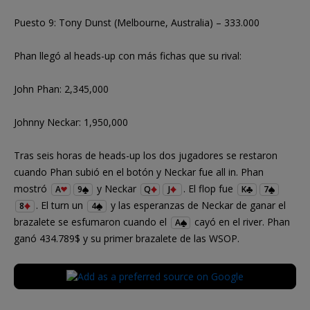
Puesto 9: Tony Dunst (Melbourne, Australia) – 333.000
Phan llegó al heads-up con más fichas que su rival:
John Phan: 2,345,000
Johnny Neckar: 1,950,000
Tras seis horas de heads-up los dos jugadores se restaron
cuando Phan subió en el botón y Neckar fue all in. Phan
mostró
y Neckar
. El flop fue
A
9
Q
J
K
7
. El turn un
y las esperanzas de Neckar de ganar el
8
4
brazalete se esfumaron cuando el
cayó en el river. Phan
A
ganó 434.789$ y su primer brazalete de las WSOP.