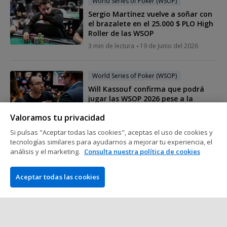
World Series of Poker (WSOP)
Sergio Martínez vuelve a soñar con
el brazalete en el 25.000 $ PLO High
Roller de las WSOP
3 min de lectura
19 de Junio del 2026
World Series of Poker (WSOP)
Will Kassouf confirma que podrá
jugar las WSOP 2026 pese a la
polémica del año pasado
Valoramos tu privacidad
3 min de lectura
17 de Junio del 2026
Si pulsas "Aceptar todas las cookies", aceptas el uso de cookies y
tecnologías similares para ayudarnos a mejorar tu experiencia, el
World Series of Poker (WSOP)
análisis y el marketing.
Consulta nuestra política de cookies
Alex Foxen arrasa a la competencia
para ganar por todo lo alto su
Aceptar todas las cookies
cuarto brazalete de las WSOP
2 min de lectura
16 de Junio del 2026