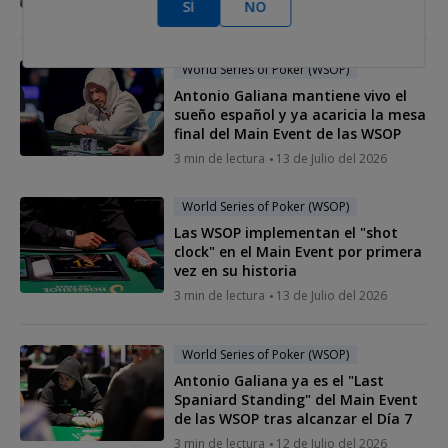
SÍ
NO
4 min de lectura
14 de Julio del 2026
World Series of Poker (WSOP)
Antonio Galiana mantiene vivo el
sueño español y ya acaricia la mesa
final del Main Event de las WSOP
3 min de lectura
13 de Julio del 2026
World Series of Poker (WSOP)
Las WSOP implementan el "shot
clock" en el Main Event por primera
vez en su historia
3 min de lectura
13 de Julio del 2026
World Series of Poker (WSOP)
Antonio Galiana ya es el "Last
Spaniard Standing" del Main Event
de las WSOP tras alcanzar el Día 7
3 min de lectura
12 de Julio del 2026