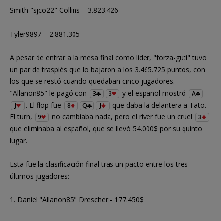
Smith "sjco22" Collins – 3.823.426
Tyler9897 – 2.881.305
A pesar de entrar a la mesa final como líder, "forza-guti" tuvo
un par de traspiés que lo bajaron a los 3.465.725 puntos, con
los que se restó cuando quedaban cinco jugadores.
"Allanon85" le pagó con
y el español mostró
3
3
A
. El flop fue
que daba la delantera a Tato.
J
8
Q
J
El turn,
no cambiaba nada, pero el river fue un cruel
9
3
que eliminaba al español, que se llevó 54.000$ por su quinto
lugar.
Esta fue la clasificación final tras un pacto entre los tres
últimos jugadores:
1. Daniel "Allanon85" Drescher - 177.450$