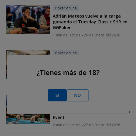
Poker online
Adrián Mateos vuelve a la carga
ganando el Tuesday Classic SHR en
GGPoker
1 min de lectura
29 de Enero del 2026
Poker online
El GGMillion$ deja sabor agridulce
para los españoles en una mesa
¿Tienes más de 18?
final de máximo nivel
3 min de lectura
28 de Enero del 2026
SÍ
NO
Poker online
Adrián y Mario desafían al mundo
en la mesa final del GGMillion$ Main
Event
2 min de lectura
27 de Enero del 2026