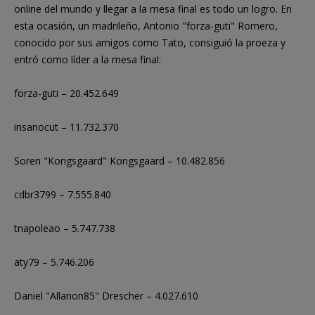
online del mundo y llegar a la mesa final es todo un logro. En
esta ocasión, un madrileño, Antonio "forza-guti" Romero,
conocido por sus amigos como Tato, consiguió la proeza y
entró como líder a la mesa final:
forza-guti – 20.452.649
insanocut – 11.732.370
Soren "Kongsgaard" Kongsgaard – 10.482.856
cdbr3799 – 7.555.840
tnapoleao – 5.747.738
aty79 – 5.746.206
Daniel "Allanon85" Drescher – 4.027.610