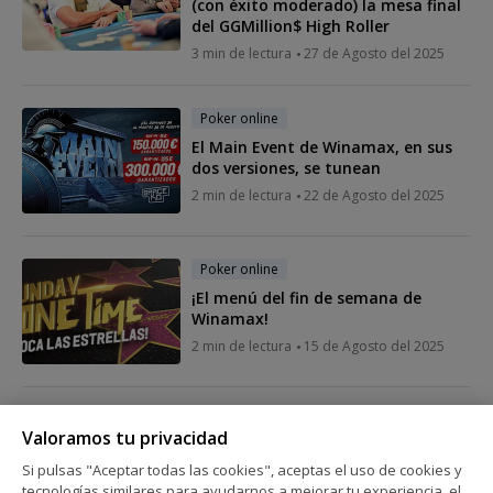
(con éxito moderado) la mesa final
del GGMillion$ High Roller
3 min de lectura
27 de Agosto del 2025
Poker online
El Main Event de Winamax, en sus
dos versiones, se tunean
2 min de lectura
22 de Agosto del 2025
Poker online
¡El menú del fin de semana de
Winamax!
2 min de lectura
15 de Agosto del 2025
Poker online
Valoramos tu privacidad
Benjamin Rolle se enzarza con Jon
Ander Vallinas (y media comunidad)
Si pulsas "Aceptar todas las cookies", aceptas el uso de cookies y
por una mano en el $10K GGMillion$
tecnologías similares para ayudarnos a mejorar tu experiencia, el