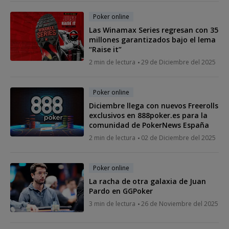
Poker online
Las Winamax Series regresan con 35
millones garantizados bajo el lema
“Raise it”
2 min de lectura
29 de Diciembre del 2025
Poker online
Diciembre llega con nuevos Freerolls
exclusivos en 888poker.es para la
comunidad de PokerNews España
2 min de lectura
02 de Diciembre del 2025
Poker online
La racha de otra galaxia de Juan
Pardo en GGPoker
3 min de lectura
26 de Noviembre del 2025