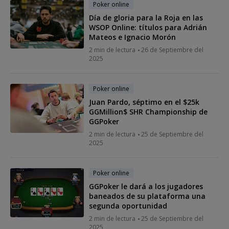
Poker online
Día de gloria para la Roja en las
WSOP Online: títulos para Adrián
Mateos e Ignacio Morón
2 min de lectura
26 de Septiembre del
2025
Poker online
Juan Pardo, séptimo en el $25k
GGMillion$ SHR Championship de
GGPoker
2 min de lectura
25 de Septiembre del
2025
Poker online
GGPoker le dará a los jugadores
baneados de su plataforma una
segunda oportunidad
2 min de lectura
25 de Septiembre del
2025