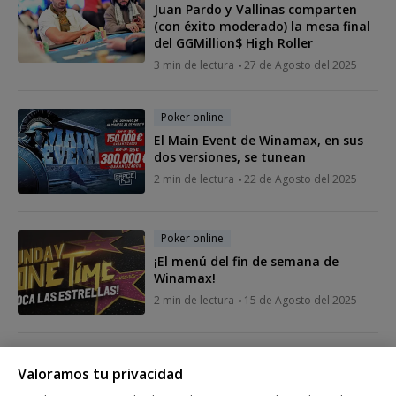
Juan Pardo y Vallinas comparten
(con éxito moderado) la mesa final
del GGMillion$ High Roller
3 min de lectura
27 de Agosto del 2025
Poker online
El Main Event de Winamax, en sus
dos versiones, se tunean
2 min de lectura
22 de Agosto del 2025
Poker online
¡El menú del fin de semana de
Winamax!
2 min de lectura
15 de Agosto del 2025
Poker online
Valoramos tu privacidad
Benjamin Rolle se enzarza con Jon