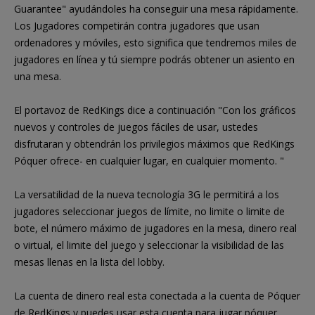
Guarantee" ayudándoles ha conseguir una mesa rápidamente.
Los Jugadores competirán contra jugadores que usan
ordenadores y móviles, esto significa que tendremos miles de
jugadores en línea y tú siempre podrás obtener un asiento en
una mesa.
El portavoz de RedKings dice a continuación "Con los gráficos
nuevos y controles de juegos fáciles de usar, ustedes
disfrutaran y obtendrán los privilegios máximos que RedKings
Póquer ofrece- en cualquier lugar, en cualquier momento. "
La versatilidad de la nueva tecnología 3G le permitirá a los
jugadores seleccionar juegos de límite, no limite o limite de
bote, el número máximo de jugadores en la mesa, dinero real
o virtual, el limite del juego y seleccionar la visibilidad de las
mesas llenas en la lista del lobby.
La cuenta de dinero real esta conectada a la cuenta de Póquer
de RedKings y puedes usar esta cuenta para jugar póquer