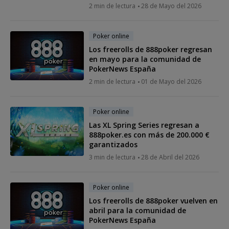
2 min de lectura
28 de Mayo del 2026
Poker online
Los freerolls de 888poker regresan
en mayo para la comunidad de
PokerNews España
2 min de lectura
01 de Mayo del 2026
Poker online
Las XL Spring Series regresan a
888poker.es con más de 200.000 €
garantizados
3 min de lectura
28 de Abril del 2026
Poker online
Los freerolls de 888poker vuelven en
abril para la comunidad de
PokerNews España