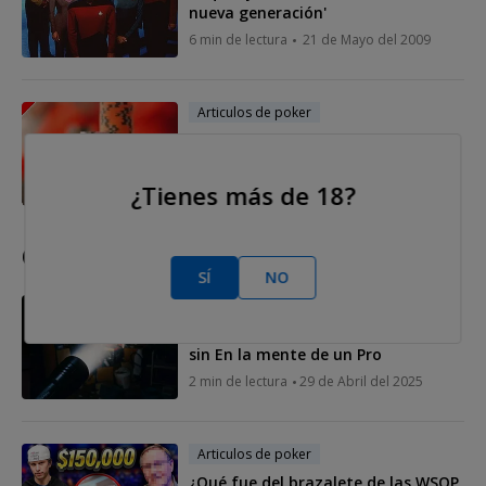
nueva generación'
6 min de lectura
21 de Mayo del 2009
Articulos de poker
Fichas de poker - ¿Cuáles escoger
para sus partidas?
4 min de lectura
12 de Abril del 2009
¿Tienes más de 18?
Otras historias
SÍ
NO
Articulos de poker
El apagón de YouTube que nos deja
sin En la mente de un Pro
2 min de lectura
29 de Abril del 2025
Articulos de poker
¿Qué fue del brazalete de las WSOP