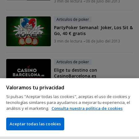
3 min de lectura
09 de Julio del 2013
Articulos de poker
PartyPoker Semanal: Joker, Los Sit &
Go, 40 € gratis
3 min de lectura
08 de Julio del 2013
Articulos de poker
Elige tu destino con
CasinoBarcelona.es
2 min de lectura
06 de Julio del 2013
Valoramos tu privacidad
Si pulsas "Aceptar todas las cookies", aceptas el uso de cookies y
tecnologías similares para ayudarnos a mejorar tu experiencia, el
Mostrar más mensajes
análisis y el marketing.
Consulta nuestra política de cookies
Aceptar todas las cookies