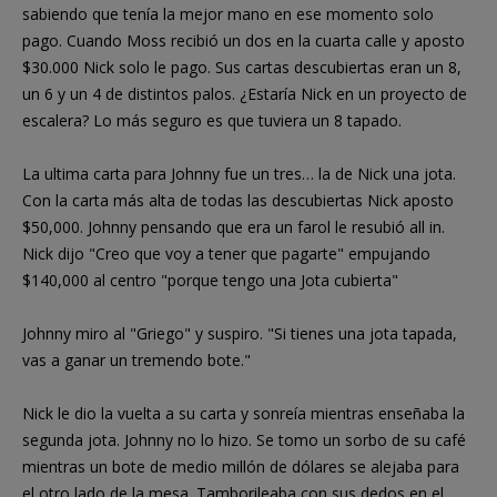
sabiendo que tenía la mejor mano en ese momento solo
pago. Cuando Moss recibió un dos en la cuarta calle y aposto
$30.000 Nick solo le pago. Sus cartas descubiertas eran un 8,
un 6 y un 4 de distintos palos. ¿Estaría Nick en un proyecto de
escalera? Lo más seguro es que tuviera un 8 tapado.
La ultima carta para Johnny fue un tres… la de Nick una jota.
Con la carta más alta de todas las descubiertas Nick aposto
$50,000. Johnny pensando que era un farol le resubió all in.
Nick dijo "Creo que voy a tener que pagarte" empujando
$140,000 al centro "porque tengo una Jota cubierta"
Johnny miro al "Griego" y suspiro. "Si tienes una jota tapada,
vas a ganar un tremendo bote."
Nick le dio la vuelta a su carta y sonreía mientras enseñaba la
segunda jota. Johnny no lo hizo. Se tomo un sorbo de su café
mientras un bote de medio millón de dólares se alejaba para
el otro lado de la mesa. Tamborileaba con sus dedos en el