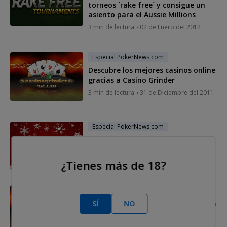
torneos ´rake free´ y consigue un
asiento para el Aussie Millions
3 min de lectura
02 de Enero del 2012
Especial PokerNews.com
Descubre los mejores casinos online
gracias a Casino Grinder
3 min de lectura
31 de Diciembre del 2011
Especial PokerNews.com
¡Feliz Navidad!
1 min de lectura
24 de Diciembre del 2011
¿Tienes más de 18?
Especial PokerNews.com
SÍ
NO
Disfruta de los juegos de casino con
Casino Grinder
3 min de lectura
24 de Diciembre del 2011