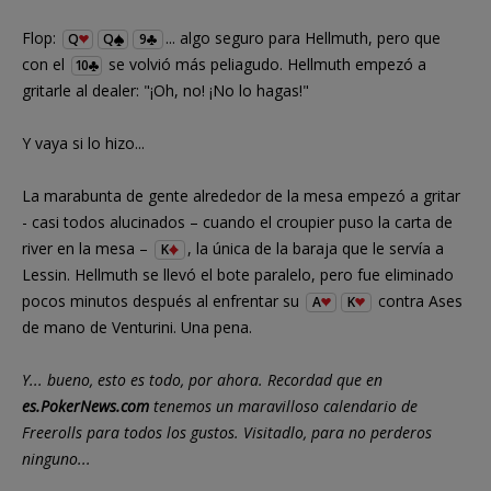
Flop:
... algo seguro para Hellmuth, pero que
Q
Q
9
con el
se volvió más peliagudo. Hellmuth empezó a
10
gritarle al dealer: "¡Oh, no! ¡No lo hagas!"
Y vaya si lo hizo...
La marabunta de gente alrededor de la mesa empezó a gritar
- casi todos alucinados – cuando el croupier puso la carta de
river en la mesa –
, la única de la baraja que le servía a
K
Lessin. Hellmuth se llevó el bote paralelo, pero fue eliminado
pocos minutos después al enfrentar su
contra Ases
A
K
de mano de Venturini. Una pena.
Y... bueno, esto es todo, por ahora. Recordad que en
es.PokerNews.com
tenemos un maravilloso calendario de
Freerolls para todos los gustos. Visitadlo, para no perderos
ninguno...