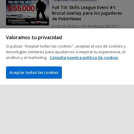
Full Tilt Skills League Event #1:
Brutal overlay para los jugadores
de PokerNews
3 min de lectura
01 de Marzo del 2011
Valoramos tu privacidad
Especial PokerNews.com
Si pulsas "Aceptar todas las cookies", aceptas el uso de cookies y
El mejor bono del poker online, en
tecnologías similares para ayudarnos a mejorar tu experiencia, el
exclusiva para PokerNews
análisis y el marketing.
Consulta nuestra política de cookies
2 min de lectura
26 de Febrero del 2011
Aceptar todas las cookies
Mostrar más mensajes