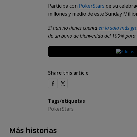
Participa con
PokerStars
de su celebrac
millones y medio de este Sunday Milli
Si aun no tienes cuenta
en la sala más gr
de un bono de bienvenida del 100% para 
Share this article
Tags/etiquetas
PokerStars
Más historias