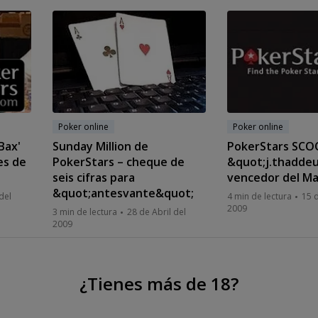
Poker online
Poker online
Bax'
Sunday Million de
PokerStars SCOO
es de
PokerStars – cheque de
&quot;j.thadde
seis cifras para
vencedor del Ma
&quot;antesvante&quot;
del
4 min de lectura
15 d
2009
3 min de lectura
28 de Abril del
2009
¿Tienes más de 18?