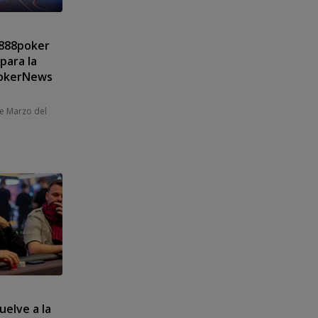
 888poker
para la
PokerNews
e Marzo del
elve a la