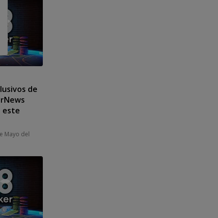
clusivos de
erNews
 este
e Mayo del