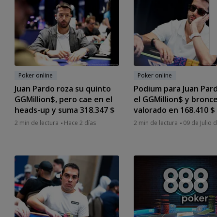
Poker online
Poker online
Juan Pardo roza su quinto
Podium para Juan Par
GGMillion$, pero cae en el
el GGMillion$ y bronc
heads-up y suma 318.347 $
valorado en 168.410 $
2 min de lectura
Hace 2 días
2 min de lectura
09 de Julio 