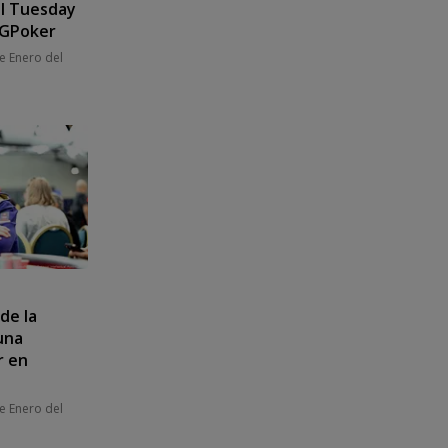
l Tuesday
GGPoker
e Enero del
 de la
 una
r en
e Enero del