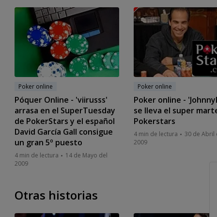
Poker online
Poker online
Póquer Online - 'viirusss'
Poker online - 'Johnny
arrasa en el SuperTuesday
se lleva el super mart
de PokerStars y el español
Pokerstars
David García Gall consigue
4 min de lectura
30 de Abril 
un gran 5º puesto
2009
4 min de lectura
14 de Mayo del
2009
Otras historias