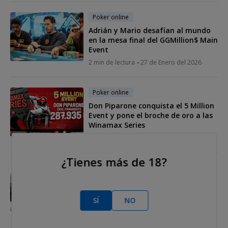
Poker online
Adrián y Mario desafían al mundo
en la mesa final del GGMillion$ Main
Event
2 min de lectura
27 de Enero del 2026
Poker online
Don Piparone conquista el 5 Million
Event y pone el broche de oro a las
Winamax Series
3 min de lectura
19 de Enero del 2026
¿Tienes más de 18?
Poker online
El peor missclick de la historia:
foldea una escalera de color en
SÍ
NO
directo
3 min de lectura
14 de Enero del 2026