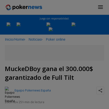
Juego con responsabilidad.
Inicio/Home
Noticias
Poker online
MuckeDBoy gana el 300.000$
garantizado de Full Tilt
Equipo Pokernews España
2009 Nov 25
1 min de lectura