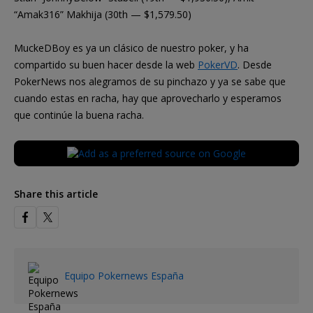
“Amak316” Makhija (30th — $1,579.50)
MuckeDBoy es ya un clásico de nuestro poker, y ha
compartido su buen hacer desde la web
PokerVD
. Desde
PokerNews nos alegramos de su pinchazo y ya se sabe que
cuando estas en racha, hay que aprovecharlo y esperamos
que continúe la buena racha.
Share this article
Equipo Pokernews España