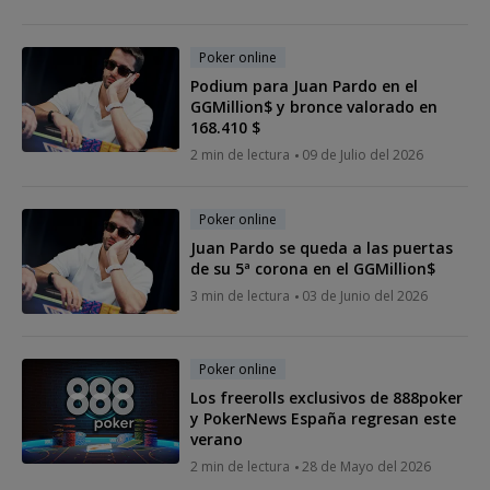
Poker online
Podium para Juan Pardo en el
GGMillion$ y bronce valorado en
168.410 $
2 min de lectura
09 de Julio del 2026
Poker online
Juan Pardo se queda a las puertas
de su 5ª corona en el GGMillion$
3 min de lectura
03 de Junio del 2026
Poker online
Los freerolls exclusivos de 888poker
y PokerNews España regresan este
verano
2 min de lectura
28 de Mayo del 2026