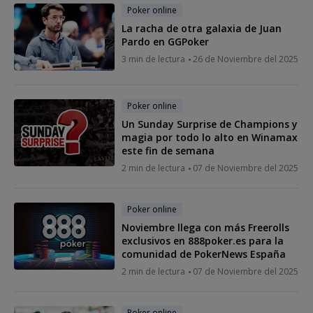
Poker online
La racha de otra galaxia de Juan
Pardo en GGPoker
3 min de lectura
26 de Noviembre del 2025
Poker online
Un Sunday Surprise de Champions y
magia por todo lo alto en Winamax
este fin de semana
2 min de lectura
07 de Noviembre del 2025
Poker online
Noviembre llega con más Freerolls
exclusivos en 888poker.es para la
comunidad de PokerNews España
2 min de lectura
07 de Noviembre del 2025
Poker online