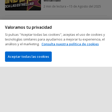
Winamax!
2 min de lectura
15 de Agosto del 2025
Poker online
Valoramos tu privacidad
Benjamin Rolle se enzarza con Jon
Ander Vallinas (y media comunidad)
Si pulsas "Aceptar todas las cookies", aceptas el uso de cookies y
por una mano en el $10K GGMillion$
tecnologías similares para ayudarnos a mejorar tu experiencia, el
HR
análisis y el marketing.
Consulta nuestra política de cookies
3 min de lectura
13 de Agosto del 2025
Aceptar todas las cookies
Poker online
Cuatro de cuatro: 100 % de
victorias online para Lautaro
Guerra
2 min de lectura
11 de Agosto del 2025
Mostrar más mensajes