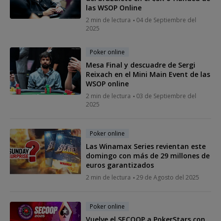
las WSOP Online
2 min de lectura
04 de Septiembre del
2025
Poker online
Mesa Final y descuadre de Sergi
Reixach en el Mini Main Event de las
WSOP online
2 min de lectura
03 de Septiembre del
2025
Poker online
Las Winamax Series revientan este
domingo con más de 29 millones de
euros garantizados
2 min de lectura
29 de Agosto del 2025
Poker online
Vuelve el SECOOP a PokerStars con