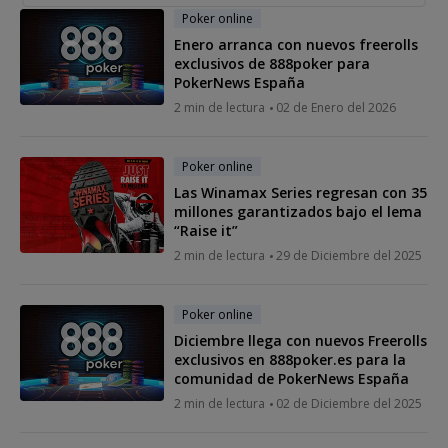
Poker online
Enero arranca con nuevos freerolls
exclusivos de 888poker para
PokerNews España
2 min de lectura
02 de Enero del 2026
Poker online
Las Winamax Series regresan con 35
millones garantizados bajo el lema
“Raise it”
2 min de lectura
29 de Diciembre del 2025
Poker online
Diciembre llega con nuevos Freerolls
exclusivos en 888poker.es para la
comunidad de PokerNews España
2 min de lectura
02 de Diciembre del 2025