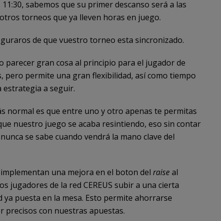
s 11:30, sabemos que su primer descanso será a las
 otros torneos que ya lleven horas en juego.
eguraros de que vuestro torneo esta sincronizado.
 parecer gran cosa al principio para el jugador de
 pero permite una gran flexibilidad, así como tiempo
 estrategia a seguir.
s normal es que entre uno y otro apenas te permitas
que nuestro juego se acaba resintiendo, eso sin contar
unca se sabe cuando vendrá la mano clave del
 implementan una mejora en el boton del
raise
al
los jugadores de la red CEREUS subir a una cierta
ad ya puesta en la mesa. Esto permite ahorrarse
r precisos con nuestras apuestas.