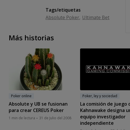
Tags/etiquetas
Absolute Poker
Ultimate Bet
Más historias
Poker online
Poker, ley y sociedad
Absolute y UB se fusionan
La comisión de juego 
para crear CEREUS Poker
Kahnawake designa u
equipo investigador
1 min de lectura
31 de Julio del 2008
independiente