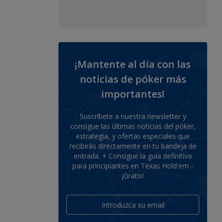
¡Mantente al día con las
noticias de póker más
importantes!
Suscríbete a nuestra newsletter y
consigue las últimas noticias del póker,
estrategia, y ofertas especiales que
recibirás directamente en tu bandeja de
entrada. + Consigue la guía definitiva
para principiantes en Texas Hold'em -
¡Gratis!