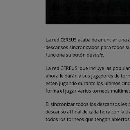
La red
CEREUS
acaba de anunciar una a
descansos sincronizados para todos su
funciona su botón de
rasie
.
La red CEREUS, que incluye las popula
ahora le darán a sus jugadores de tor
estén jugando durante los últimos cinc
forma el jugar varios torneos multimesa
El sincronizar todos los descansos les
descanso al final de cada hora con la 
todos los torneos que tengan abiertos