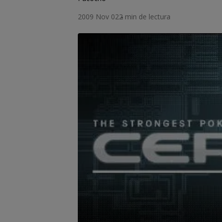
2009 Nov 02
2 min de lectura