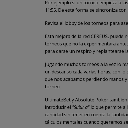
Por ejemplo si un torneo empieza a la
11:55. De esta forma se sincroniza con
Revisa el lobby de los torneos para as
Esta mejora de la red CEREUS, puede no
torneos que no la experimentara antes,
para darse un respiro y replantearse la
Jugando muchos torneos a la vez lo má
un descanso cada varias horas, con lo 
que nos acabamos perdiendo manos y n
torneo.
UltimateBet y Absolute Poker también
introducir el
"Subir a"
lo que permite a 
cantidad sin tener en cuenta la cantid
cálculos mentales cuando queremos se