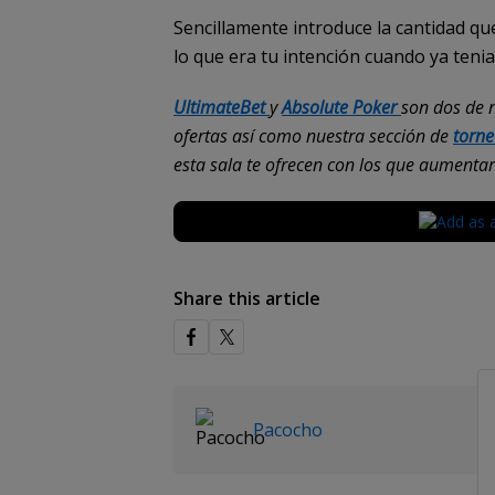
Sencillamente introduce la cantidad que
lo que era tu intención cuando ya tenias
UltimateBet
y
Absolute Poker
son dos de n
ofertas así como nuestra sección de
torne
esta sala te ofrecen con los que aumentar
Share this article
Pacocho