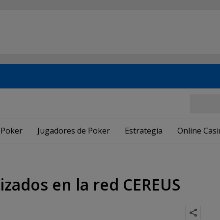
 Poker
Jugadores de Poker
Estrategia
Online Cas
izados en la red CEREUS