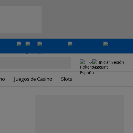
Iniciar Sesión
ino
Juegos de Casino
Slots