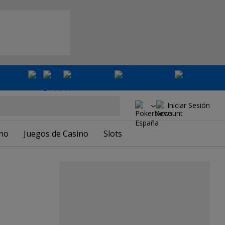
Iniciar Sesión
ino
Juegos de Casino
Slots