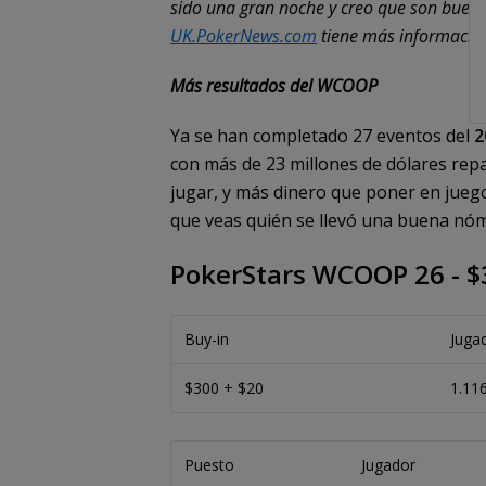
sido una gran noche y creo que son bueno
UK.PokerNews.com
tiene más información
Más resultados del WCOOP
Ya se han completado 27 eventos del
2
con más de 23 millones de dólares rep
jugar, y más dinero que poner en jueg
que veas quién se llevó una buena nóm
PokerStars WCOOP 26 - $
Buy-in
Juga
$300 + $20
1.11
Puesto
Jugador