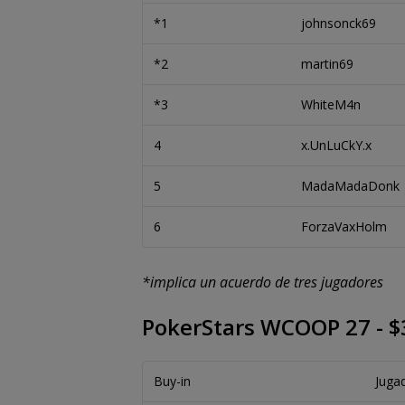
*1
johnsonck69
*2
martin69
*3
WhiteM4n
4
x.UnLuCkY.x
5
MadaMadaDonk
6
ForzaVaxHolm
*implica un acuerdo de tres jugadores
PokerStars WCOOP 27 - $
Buy-in
Juga