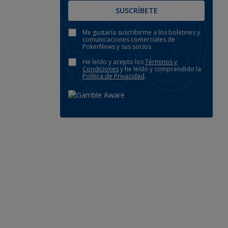
SUSCRÍBETE
Me gustaría suscribirme a los boletines y
comunicaciones comerciales de
PokerNews y sus socios.
He leído y acepto los
Términos y
Condiciones
y he leído y comprendido la
Política de Privacidad
.