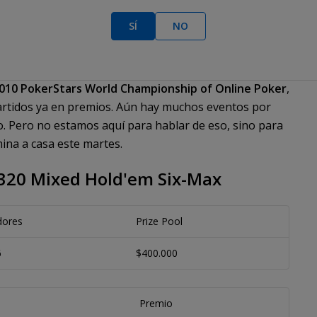
s para el poker”.
 al respecto.
SÍ
NO
010 PokerStars World Championship of Online Poker
,
artidos ya en premios. Aún hay muchos eventos por
o. Pero no estamos aquí para hablar de eso, sino para
ina a casa este martes.
320 Mixed Hold'em Six-Max
dores
Prize Pool
6
$400.000
Premio