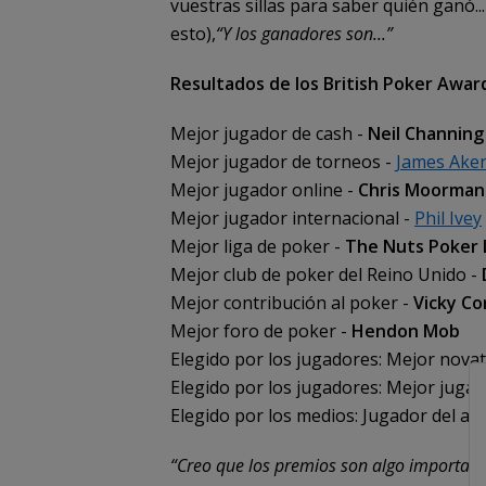
vuestras sillas para saber quién ganó..
esto),
“Y los ganadores son...”
Resultados de los British Poker Awar
Mejor jugador de cash -
Neil Channing
Mejor jugador de torneos -
James Ake
Mejor jugador online -
Chris Moorman
Mejor jugador internacional -
Phil Ivey
Mejor liga de poker -
The Nuts Poker
Mejor club de poker del Reino Unido -
Mejor contribución al poker -
Vicky Co
Mejor foro de poker -
Hendon Mob
Elegido por los jugadores: Mejor nova
Elegido por los jugadores: Mejor jugad
Elegido por los medios: Jugador del añ
“Creo que los premios son algo important