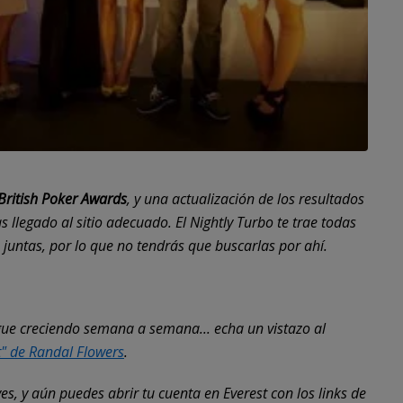
British Poker Awards
, y una actualización de los resultados
as llegado al sitio adecuado. El Nightly Turbo te trae todas
 juntas, por lo que no tendrás que buscarlas por ahí.
igue creciendo semana a semana... echa un vistazo al
t" de Randal Flowers
.
s, y aún puedes abrir tu cuenta en Everest con los links de