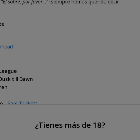
.
“El sobre, por favor...”
(siempre hemos querido decir
ds
nhead
 League
Dusk till Dawn
ren
to -
Sam Trickett
or global -
Richard Ashby
o -
Praz Bansi
¿Tienes más de 18?
e”,
dijo uno de los ganadores,
James Akenhead
. “Ha