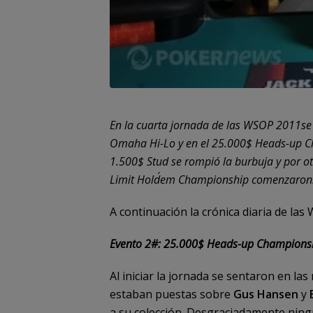
En la cuarta jornada de las WSOP 2011se 
Omaha Hi-Lo y en el 25.000$ Heads-up Ch
1.500$ Stud se rompió la burbuja y por ot
Limit Hold´em Championship comenzaron
A continuación la crónica diaria de las
Evento 2#: 25.000$ Heads-up Champions
Al iniciar la jornada se sentaron en las
estaban puestas sobre
Gus Hansen
y
a su colección. Desgraciadamente ningu