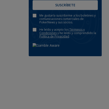
SUSCRÍBETE
Me gustaría suscribirme a los boletines y
comunicaciones comerciales de
PokerNews y sus socios.
He leído y acepto los
Términos y
Condiciones
y he leído y comprendido la
Política de Privacidad
.