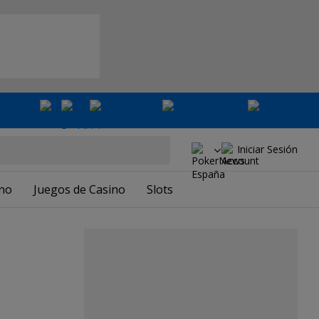
Iniciar Sesión
ino
Juegos de Casino
Slots