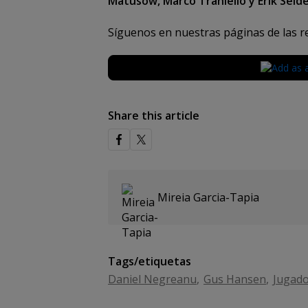
Matusow, Marco Traniello y Erik Seide
Síguenos en nuestras páginas de las r
Share this article
Mireia Garcia-Tapia
Tags/etiquetas
Daniel Negreanu
Gus Hansen
Jugado