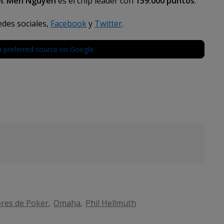
l
.
Men Nguyen
es el chip leader con
159.000 puntos
.
edes sociales,
Facebook
y
Twitter
.
res de Poker
Omaha
Phil Hellmuth