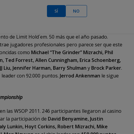
os 12 restantes con
232.000 puntos
.
Eugene Katchalov
hman
y
Vasilis Lazarou
siguen vivos en el evento.
SÍ
NO
nto de Limit Hold´em. 50 más que el año pasado.
trae jugadores profesionales pero parece ser que este
 concidas como
Michael “The Grinder” Mizrachi, Phil
, Ted Forrest, Allen Cunningham, Erica Schoenberg,
 JJ Liu, Jennifer Harman, Barry Shulman
y
Brock Parker
.
p leader con 92.000 puntos.
Jerrod Ankenman
le sigue
hampionship
en las WSOP 2011. 246 participantes llegaron al casino
ar la participación de
David Benyamine, Justin
ly Lunkin, Hoyt Corkins, Robert Mizrachi, Mike