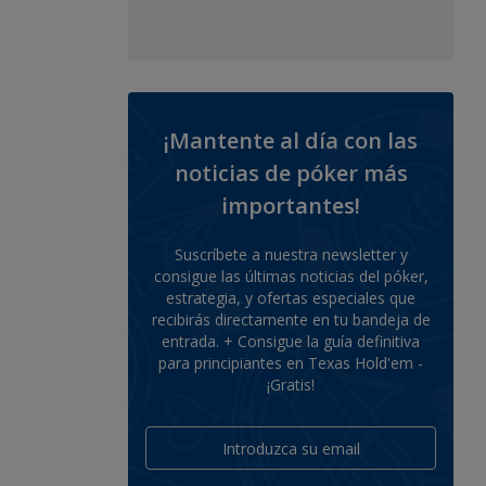
¡Mantente al día con las
noticias de póker más
importantes!
Suscríbete a nuestra newsletter y
consigue las últimas noticias del póker,
estrategia, y ofertas especiales que
recibirás directamente en tu bandeja de
entrada. + Consigue la guía definitiva
para principiantes en Texas Hold'em -
¡Gratis!