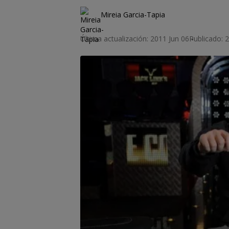
Mireia Garcia-Tapia
Última actualización: 2011 Jun 06
Publicado: 