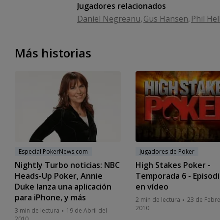
Jugadores relacionados
Daniel Negreanu
Gus Hansen
Phil He
Más historias
Especial PokerNews.com
Jugadores de Poker
Nightly Turbo noticias: NBC
High Stakes Poker -
Heads-Up Poker, Annie
Temporada 6 - Episodi
Duke lanza una aplicación
en vídeo
para iPhone, y más
2 min de lectura
23 de Febre
2010
3 min de lectura
19 de Abril del
2010