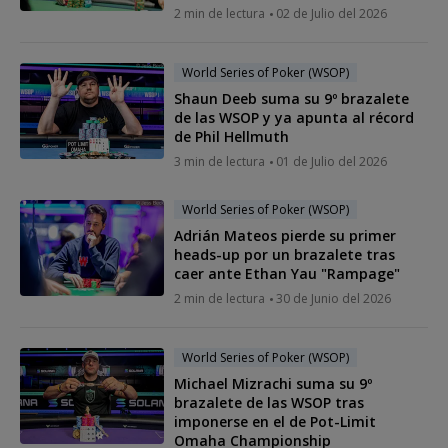
2 min de lectura
02 de Julio del 2026
World Series of Poker (WSOP)
Shaun Deeb suma su 9º brazalete
de las WSOP y ya apunta al récord
de Phil Hellmuth
3 min de lectura
01 de Julio del 2026
World Series of Poker (WSOP)
Adrián Mateos pierde su primer
heads-up por un brazalete tras
caer ante Ethan Yau "Rampage"
2 min de lectura
30 de Junio del 2026
World Series of Poker (WSOP)
Michael Mizrachi suma su 9º
brazalete de las WSOP tras
imponerse en el de Pot-Limit
Omaha Championship