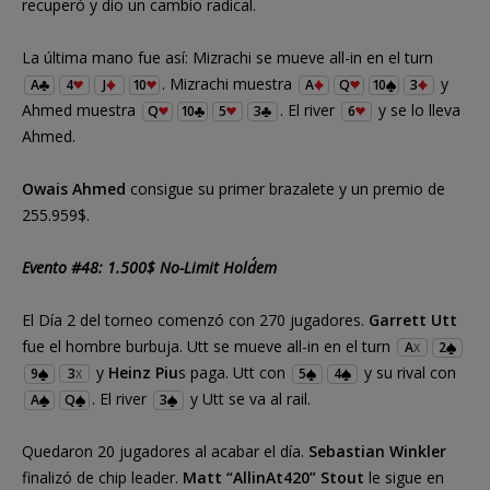
recuperó y dio un cambio radical.
La última mano fue así: Mizrachi se mueve all-in en el turn
. Mizrachi muestra
y
A
4
J
10
A
Q
10
3
Ahmed muestra
. El river
y se lo lleva
Q
10
5
3
6
Ahmed.
Owais Ahmed
consigue su primer brazalete y un premio de
255.959$.
Evento #48: 1.500$ No-Limit Hold´em
El Día 2 del torneo comenzó con 270 jugadores.
Garrett Utt
fue el hombre burbuja. Utt se mueve all-in en el turn
A
2
X
y
Heinz Piu
s paga. Utt con
y su rival con
9
3
5
4
X
. El river
y Utt se va al rail.
A
Q
3
Quedaron 20 jugadores al acabar el día.
Sebastian Winkler
finalizó de chip leader.
Matt “AllinAt420” Stout
le sigue en