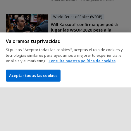
World Series of Poker (WSOP)
Will Kassouf confirma que podrá
jugar las WSOP 2026 pese a la
polémica del año pasado
Valoramos tu privacidad
3 min de lectura
17 de Junio del 2026
Si pulsas "Aceptar todas las cookies", aceptas el uso de cookies y
tecnologías similares para ayudarnos a mejorar tu experiencia, el
World Series of Poker (WSOP)
análisis y el marketing.
Consulta nuestra política de cookies
Alex Foxen arrasa a la competencia
para ganar por todo lo alto su
Aceptar todas las cookies
cuarto brazalete de las WSOP
2 min de lectura
16 de Junio del 2026
Mostrar más mensajes