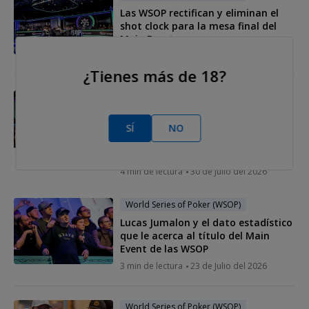
Las WSOP rectifican y eliminan el
shot clock para la mesa final del
Main Event
3 min de lectura
31 de Julio del 2026
¿Tienes más de 18?
World Series of Poker (WSOP)
La IA ya tiene campeón: un
SÍ
NO
superordenador predice quién
ganará el Main Event de las WSOP
2026
4 min de lectura
30 de Julio del 2026
World Series of Poker (WSOP)
Lucas Jumalon y el dato estadístico
que le acerca al título del Main
Event de las WSOP
3 min de lectura
23 de Julio del 2026
World Series of Poker (WSOP)