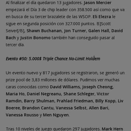
Al finalizar el día quedaron 13 jugadores.
Jason Mercier
empezará el Día 3 de chip leader con 358.500 así como que va
en busca de su tercer brazalete de las WSOP.
Eli Elezra
le
sigue en segunda posición con 327.000 puntos. B]Scott
Seiver[/B],
Shawn Buchanan
,
Jon Turner
,
Galen Hall
,
David
Bach
y
Justin Bonomo
también han conseguido pasar al
tercer día.
Evento #50: 5.000$ Triple Chance No-Limit Hold´em
Un evento nuevo y 817 jugadores se registraron, se generó un
prize pool de 3,83 millones de dólares. Pudimos ver muchas
caras conocidas como
David Williams
,
Joseph Cheong
,
Maria Ho
,
Daniel Negreanu
,
Shane Schleger
,
Victor
Ramdin
,
Barry Shulman
,
Prahlad Friedman
,
Billy Kopp
,
Liv
Boeree
,
Brandon Cantu
,
Vanessa Selbst
,
Allen Bari
,
Vanessa Rousso
y
Men Nguyen
.
Tras 10 niveles de juego quedaron 297 jugadores.
Mark Hern