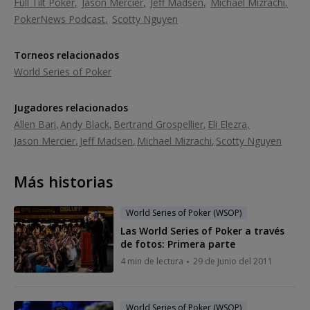
Full Tilt Poker
Jason Mercier
Jeff Madsen
Michael Mizrachi
PokerNews Podcast
Scotty Nguyen
Torneos relacionados
World Series of Poker
Jugadores relacionados
Allen Bari
Andy Black
Bertrand Grospellier
Eli Elezra
Jason Mercier
Jeff Madsen
Michael Mizrachi
Scotty Nguyen
Más historias
World Series of Poker (WSOP)
Las World Series of Poker a través
de fotos: Primera parte
4 min de lectura
29 de Junio del 2011
World Series of Poker (WSOP)