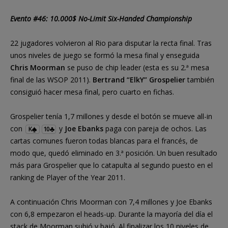
Evento #46: 10.000$ No-Limit Six-Handed Championship
22 jugadores volvieron al Rio para disputar la recta final. Tras
unos niveles de juego se formó la mesa final y enseguida
Chris Moorman
se puso de chip leader (esta es su 2.ª mesa
final de las WSOP 2011).
Bertrand “ElkY” Grospelier
también
consiguió hacer mesa final, pero cuarto en fichas.
Grospelier tenía 1,7 millones y desde el botón se mueve all-in
con
y
Joe Ebanks
paga con pareja de ochos. Las
K
10
cartas comunes fueron todas blancas para el francés, de
modo que, quedó eliminado en 3.ª posición. Un buen resultado
más para Grospelier que lo catapulta al segundo puesto en el
ranking de Player of the Year 2011.
A continuación Chris Moorman con 7,4 millones y Joe Ebanks
con 6,8 empezaron el heads-up. Durante la mayoría del día el
stack de Moorman subió y bajó. Al finalizar los 10 niveles de