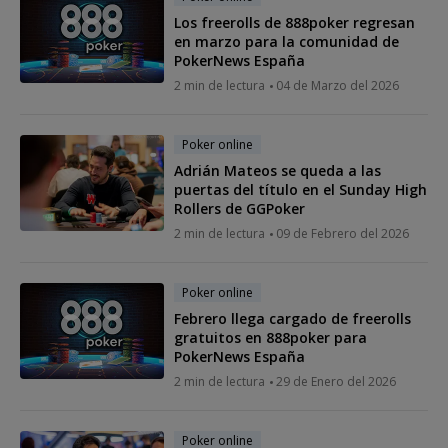
Los freerolls de 888poker regresan
en marzo para la comunidad de
PokerNews España
2 min de lectura
04 de Marzo del 2026
Poker online
Adrián Mateos se queda a las
puertas del título en el Sunday High
Rollers de GGPoker
2 min de lectura
09 de Febrero del 2026
Poker online
Febrero llega cargado de freerolls
gratuitos en 888poker para
PokerNews España
2 min de lectura
29 de Enero del 2026
Poker online