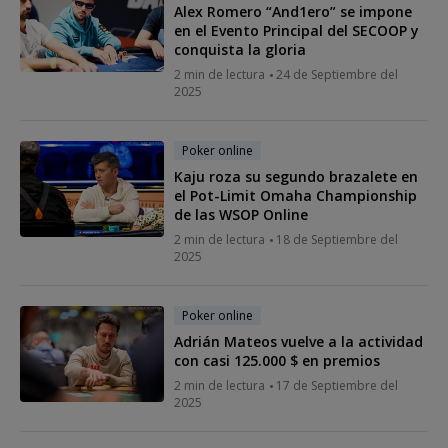
Alex Romero “And1ero” se impone
en el Evento Principal del SECOOP y
conquista la gloria
2 min de lectura
24 de Septiembre del
2025
Poker online
Kaju roza su segundo brazalete en
el Pot-Limit Omaha Championship
de las WSOP Online
2 min de lectura
18 de Septiembre del
2025
Poker online
Adrián Mateos vuelve a la actividad
con casi 125.000 $ en premios
2 min de lectura
17 de Septiembre del
2025