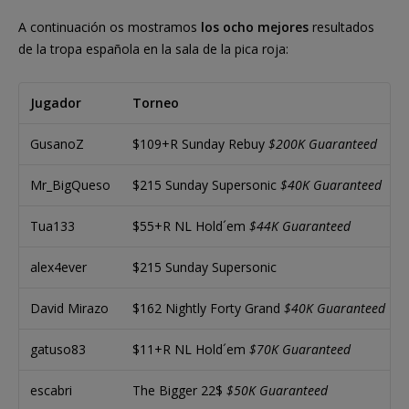
A continuación os mostramos
los ocho mejores
resultados
de la tropa española en la sala de la pica roja:
Jugador
Torneo
GusanoZ
$109+R Sunday Rebuy
$200K Guaranteed
Mr_BigQueso
$215 Sunday Supersonic
$40K Guaranteed
Tua133
$55+R NL Hold´em
$44K Guaranteed
alex4ever
$215 Sunday Supersonic
David Mirazo
$162 Nightly Forty Grand
$40K Guaranteed
gatuso83
$11+R NL Hold´em
$70K Guaranteed
escabri
The Bigger 22$
$50K Guaranteed