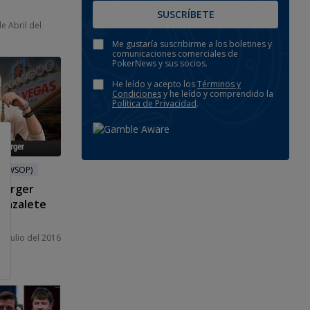
SUSCRÍBETE
e Abril del
Me gustaría suscribirme a los boletines y
comunicaciones comerciales de
PokerNews y sus socios.
He leído y acepto los
Términos y
Condiciones
y he leído y comprendido la
Política de Privacidad
.
r (WSOP)
berger
brazalete
e Julio del 2016