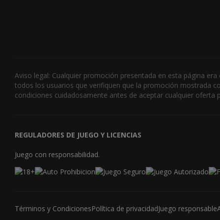
Aviso legal: Cualquier promoción presentada en esta página e
todos los usuarios que verifiquen que la promoción mostrada coi
condiciones cuidadosamente antes de aceptar cualquier oferta 
REGULADORES DE JUEGO Y LICENCIAS
Juego con responsabilidad.
Términos y Condiciones
Política de privacidad
Juego responsable