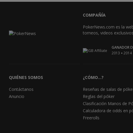
COMPAÑÍA
PokerNews.com es la web l
torneos, videos exclusiv
GANADOR DE
•
2013
2014
QUIÉNES SOMOS
¿CÓMO...?
Contáctanos
Reseñas de salas de póke
Anuncio
Reglas del póker
Clasificación Manos de P
Calculadora de odds en p
Freerolls