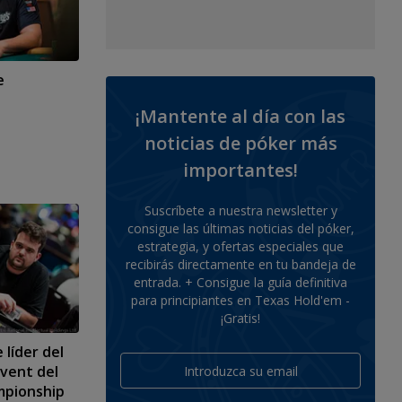
e
¡Mantente al día con las
noticias de póker más
importantes!
Suscríbete a nuestra newsletter y
consigue las últimas noticias del póker,
estrategia, y ofertas especiales que
recibirás directamente en tu bandeja de
entrada. + Consigue la guía definitiva
para principiantes en Texas Hold'em -
¡Gratis!
 líder del
Event del
mpionship