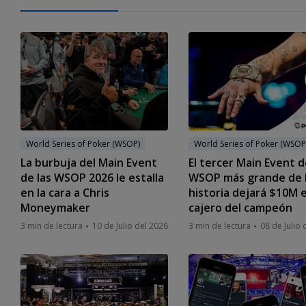
World Series of Poker (WSOP)
World Series of Poker (WSOP
La burbuja del Main Event
El tercer Main Event d
de las WSOP 2026 le estalla
WSOP más grande de 
en la cara a Chris
historia dejará $10M e
Moneymaker
cajero del campeón
3 min de lectura
10 de Julio del 2026
3 min de lectura
08 de Julio 