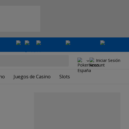
Iniciar Sesión
ino
Juegos de Casino
Slots