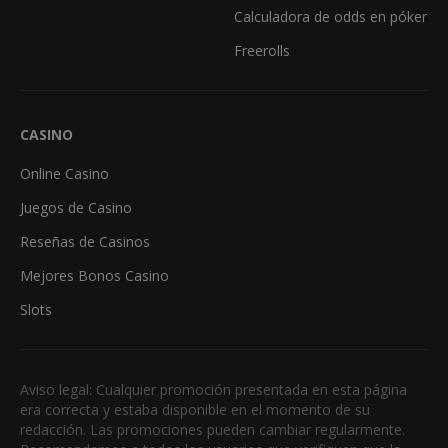
Calculadora de odds en póker
Freerolls
CASINO
Online Casino
Juegos de Casino
Reseñas de Casinos
Mejores Bonos Casino
Slots
Aviso legal: Cualquier promoción presentada en esta página
era correcta y estaba disponible en el momento de su
redacción. Las promociones pueden cambiar regularmente.