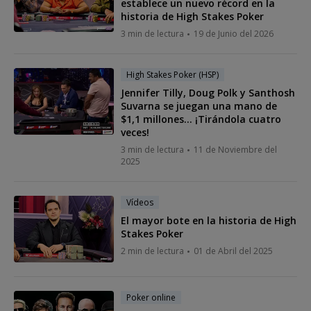
establece un nuevo récord en la
historia de High Stakes Poker
3 min de lectura
19 de Junio del 2026
High Stakes Poker (HSP)
Jennifer Tilly, Doug Polk y Santhosh
Suvarna se juegan una mano de
$1,1 millones... ¡Tirándola cuatro
veces!
3 min de lectura
11 de Noviembre del
2025
Vídeos
El mayor bote en la historia de High
Stakes Poker
2 min de lectura
01 de Abril del 2025
Poker online