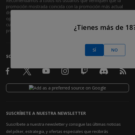
Recomendamos a todos los usuarios que verifiquen que la
promoción mostrada coincida con la promoción más actual
disponible haciendo click en la página de bienvenida del
operador. Por favor, lea los términos y condiciones
cuidadosamente antes de aceptar cualquier oferta
¿Tienes más de 18
promocional de bienvenida.
SÍ
NO
SOCIAL
SUSCRÍBETE A NUESTRA NEWSLETTER
Suscríbete a nuestra newsletter y consigue las últimas noticias
del póker, estrategia, y ofertas especiales que recibirás