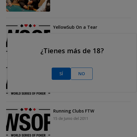
YellowSub On a Tear
16 de Junio del 2011
¿Tienes más de 18?
Moorman vs Nguyen
SÍ
NO
15 de Junio del 2011
Running Clubs FTW
15 de Junio del 2011