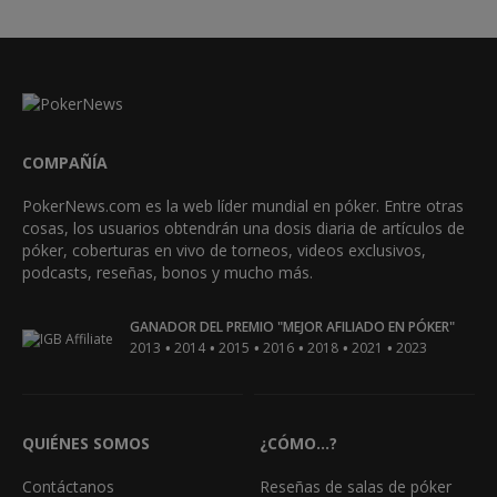
COMPAÑÍA
PokerNews.com es la web líder mundial en póker. Entre otras
cosas, los usuarios obtendrán una dosis diaria de artículos de
póker, coberturas en vivo de torneos, videos exclusivos,
podcasts, reseñas, bonos y mucho más.
GANADOR DEL PREMIO "MEJOR AFILIADO EN PÓKER"
•
•
•
•
•
•
2013
2014
2015
2016
2018
2021
2023
QUIÉNES SOMOS
¿CÓMO...?
Contáctanos
Reseñas de salas de póker