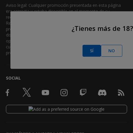
Aviso legal: Cualquier promoción presentada en esta página
era correcta y estaba disponible en el momento de su
redacción. Las promociones pueden cambiar regularmente.
Recomendamos a todos los usuarios que verifiquen que la
¿Tienes más de 18
promoción mostrada coincida con la promoción más actual
disponible haciendo click en la página de bienvenida del
operador. Por favor, lea los términos y condiciones
cuidadosamente antes de aceptar cualquier oferta
SÍ
NO
promocional de bienvenida.
SOCIAL