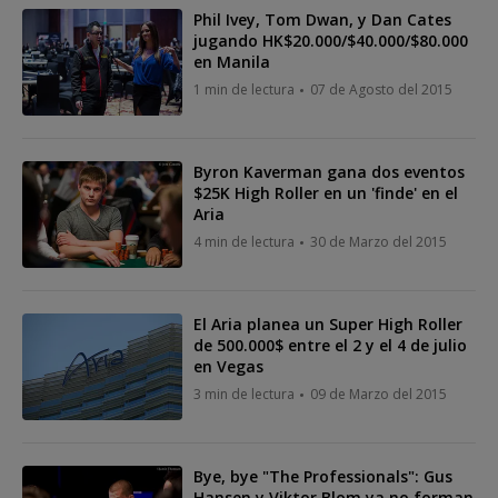
Phil Ivey, Tom Dwan, y Dan Cates
jugando HK$20.000/$40.000/$80.000
en Manila
1 min de lectura
07 de Agosto del 2015
Byron Kaverman gana dos eventos
$25K High Roller en un 'finde' en el
Aria
4 min de lectura
30 de Marzo del 2015
El Aria planea un Super High Roller
de 500.000$ entre el 2 y el 4 de julio
en Vegas
3 min de lectura
09 de Marzo del 2015
Bye, bye "The Professionals": Gus
Hansen y Viktor Blom ya no forman