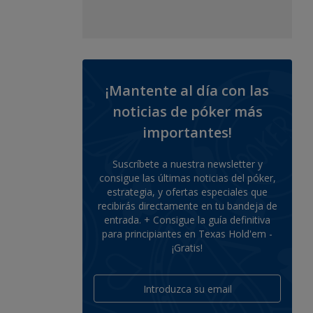
¡Mantente al día con las
noticias de póker más
importantes!
Suscríbete a nuestra newsletter y
consigue las últimas noticias del póker,
estrategia, y ofertas especiales que
recibirás directamente en tu bandeja de
entrada. + Consigue la guía definitiva
para principiantes en Texas Hold'em -
¡Gratis!