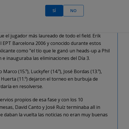
o 16 supervivientes, pero la formación de la mesa
nos de dos niveles después del inicio, siete
SÍ
NO
s a coger el camino del rail con un premio muy
e el jugador más laureado de todo el field. Erik
l EPT Barcelona 2006 y conocido durante estos
licante como "el tío que le ganó un heads-up a Phil
ón e inauguraba las eliminaciones del Día 3.
o Marco (15.º), Luckyfer (14.º), José Bordas (13.º),
 Huerta (11.º) dejaron el torneo en burbuja de
rdaría en resolverse.
ervios propios de esa fase y con los 10
mesas, David Canto y José Ruíz terminaba all in
se daban la vuelta las noticias no eran muy buenas