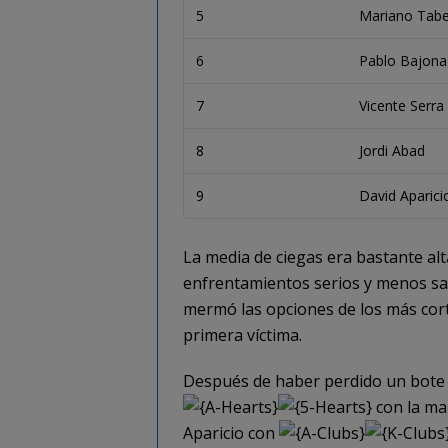
5
Mariano Tabe
6
Pablo Bajona
7
Vicente Serra
8
Jordi Abad
9
David Aparici
La media de ciegas era bastante al
enfrentamientos serios y menos sal
mermó las opciones de los más corto
primera víctima.
Después de haber perdido un bote
con la mal
Aparicio con