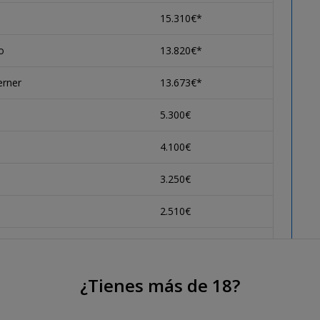
15.310€*
o
13.820€*
erner
13.673€*
5.300€
4.100€
a
3.250€
2.510€
cho
1.956€
¿Tienes más de 18?