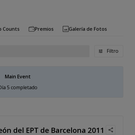
p Counts
Premios
Galería de Fotos
Filtro
Main Event
Día 5 completado
eón del EPT de Barcelona 2011