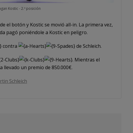
gan Kostic - 2.ª posición
e el botón y Kostic se movió all-in. La primera vez,
da pagó poniéndole a Kostic en peligro.
contra
de Schleich.
. Mientras el
ha llevado un premio de 850.000€.
tin Schleich