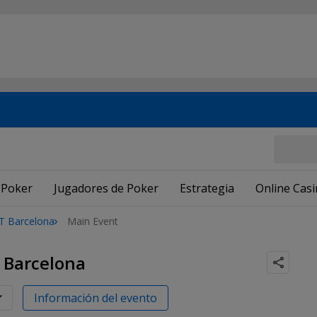
 Poker
Jugadores de Poker
Estrategia
Online Cas
T Barcelona
Main Event
 Barcelona
Información del evento