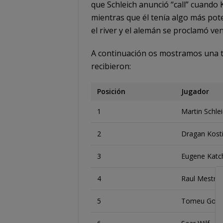
que Schleich anunció “call” cuando 
mientras que él tenía algo más pot
el river y el alemán se proclamó ve
A continuación os mostramos una tab
recibieron:
Posición
Jugador
1
Martin Schle
2
Dragan Kost
3
Eugene Katc
4
Raul Mestre
5
Tomeu Gomi