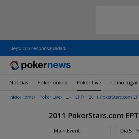
Juego con responsabilidad.
Noticias
Póker online
Poker Live
Como Jugar
Inicio/Home
Poker Live
…
EPT
2011 PokerStars.com EP
2011 PokerStars.com EPT
Main Event
Día 5