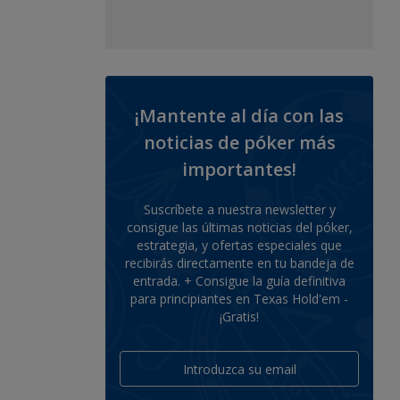
¡Mantente al día con las
noticias de póker más
importantes!
Suscríbete a nuestra newsletter y
consigue las últimas noticias del póker,
estrategia, y ofertas especiales que
recibirás directamente en tu bandeja de
entrada. + Consigue la guía definitiva
para principiantes en Texas Hold'em -
¡Gratis!