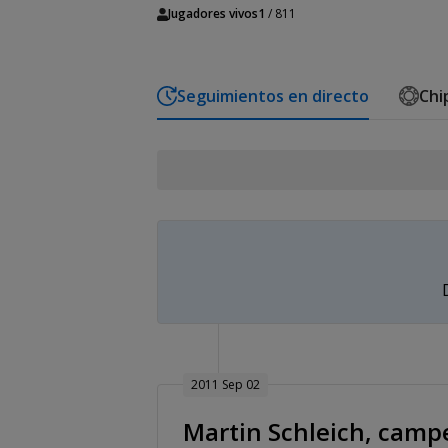
Jugadores vivos
1
/ 811
Seguimientos en directo
Chi
2011 Sep 02
Martin Schleich, camp