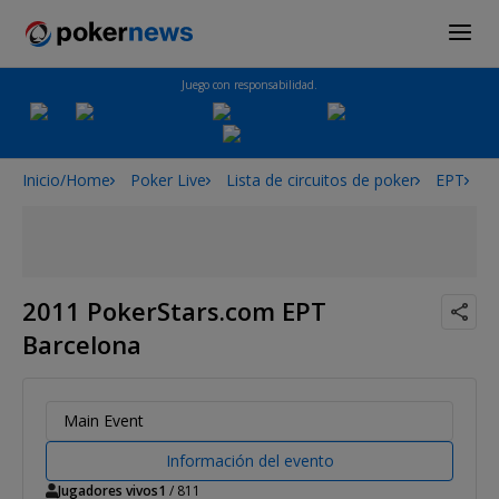
Juego con responsabilidad.
Inicio/Home
Poker Live
Lista de circuitos de poker
EPT
2
2011 PokerStars.com EPT
Barcelona
Main Event
Información del evento
Jugadores vivos
1
/ 811