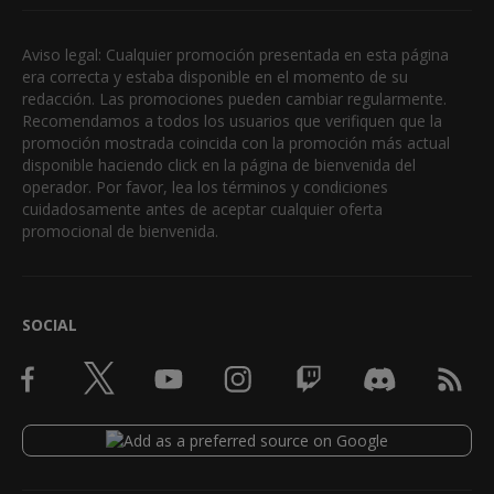
Aviso legal: Cualquier promoción presentada en esta página
era correcta y estaba disponible en el momento de su
redacción. Las promociones pueden cambiar regularmente.
Recomendamos a todos los usuarios que verifiquen que la
promoción mostrada coincida con la promoción más actual
disponible haciendo click en la página de bienvenida del
operador. Por favor, lea los términos y condiciones
cuidadosamente antes de aceptar cualquier oferta
promocional de bienvenida.
SOCIAL