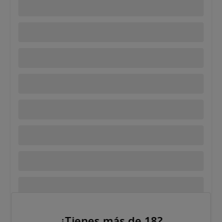
¿Tienes más de 18?