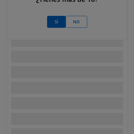
SÍ
NO