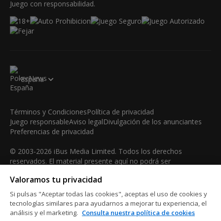
Juego con responsabilidad.
España
Términos y Condiciones
Política de privacidad
Juego responsable
Aviso legal
Divulgación de los anunciantes
Preferencias de privacidad
© 2003-2026 iBus Media Limited. Todos los derechos
reservados. El material presente aquí no podrá ser
reproducido, mostrado, modificado o distribuido sin el
Valoramos tu privacidad
permiso expreso y por escrito del poseedor de los derechos
de autor.
Si pulsas "Aceptar todas las cookies", aceptas el uso de cookies y
iBus Media Limited, 33-37 Athol Street M1 1LB -Douglas -Isle
tecnologías similares para ayudarnos a mejorar tu experiencia, el
análisis y el marketing.
Consulta nuestra política de cookies
of Man