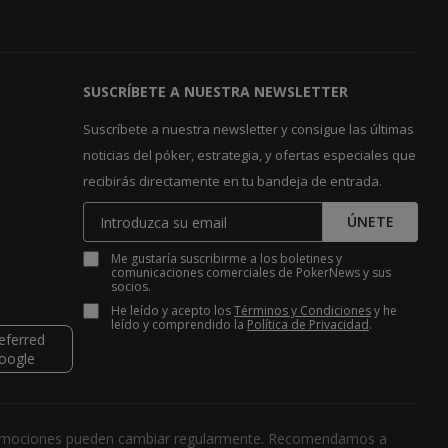
SUSCRÍBETE A NUESTRA NEWSLETTER
Suscríbete a nuestra newsletter y consigue las últimas
noticias del póker, estrategia, y ofertas especiales que
recibirás directamente en tu bandeja de entrada.
ÚNETE
Me gustaría suscribirme a los boletines y
comunicaciones comerciales de PokerNews y sus
socios.
He leído y acepto los
Términos y Condiciones
y he
leído y comprendido la
Política de Privacidad
.
s promociones pueden cambiar regularmente. Recomendamos a