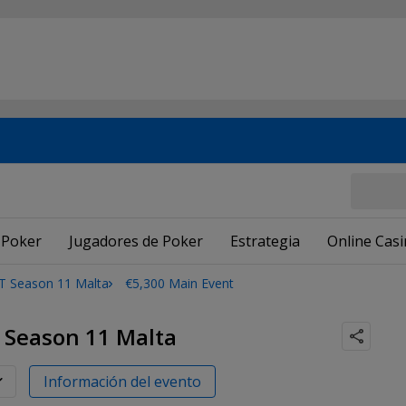
 Poker
Jugadores de Poker
Estrategia
Online Cas
T Season 11 Malta
€5,300 Main Event
 Season 11 Malta
Información del evento