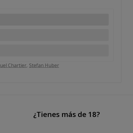
uel Chartier
Stefan Huber
¿Tienes más de 18?