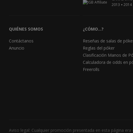
•
2013
2014
QUIÉNES SOMOS
¿CÓMO...?
Contáctanos
Reseñas de salas de póke
Anuncio
Reglas del póker
Clasificación Manos de P
Calculadora de odds en p
Freerolls
Aviso legal: Cualquier promoción presentada en esta página e