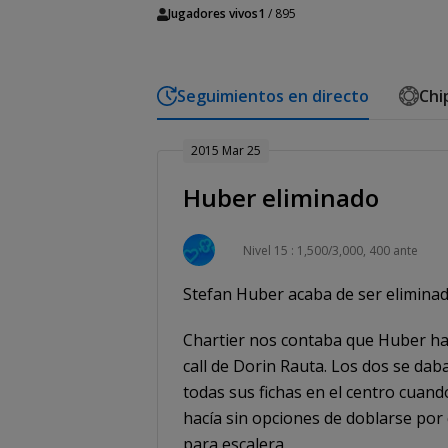
Jugadores vivos
1
/ 895
Seguimientos en directo
Chi
2015 Mar 25
Huber eliminado
Nivel 15 : 1,500/3,000, 400 ante
Stefan Huber acaba de ser eliminad
Chartier nos contaba que Huber ha
call de Dorin Rauta. Los dos se dab
todas sus fichas en el centro cuan
hacía sin opciones de doblarse por
para escalera.