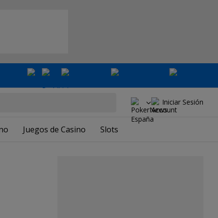
Iniciar Sesión
ino
Juegos de Casino
Slots