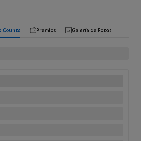
p Counts
Premios
Galería de Fotos