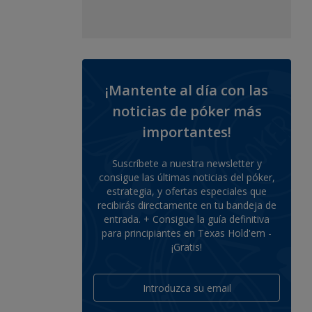
¡Mantente al día con las
noticias de póker más
importantes!
Suscríbete a nuestra newsletter y
consigue las últimas noticias del póker,
estrategia, y ofertas especiales que
recibirás directamente en tu bandeja de
entrada. + Consigue la guía definitiva
para principiantes en Texas Hold'em -
¡Gratis!