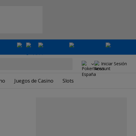
Iniciar Sesión
ino
Juegos de Casino
Slots