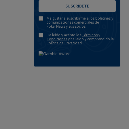
SUSCRÍBETE
Me gustaría suscribirme a los boletines y
comunicaciones comerciales de
PokerNews y sus socios.
He leído y acepto los
Términos y
Condiciones
y he leído y comprendido la
Política de Privacidad
.