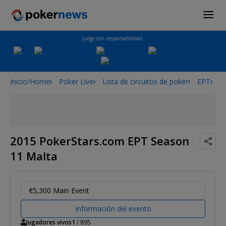
Juego con responsabilidad.
Inicio/Home
Poker Live
Lista de circuitos de poker
EPT
2
2015 PokerStars.com EPT Season
11 Malta
€5,300 Main Event
Información del evento
Jugadores vivos
1
/ 895