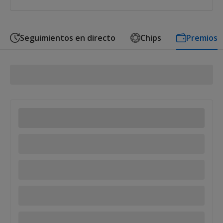
Seguimientos en directo
Chips
Premios