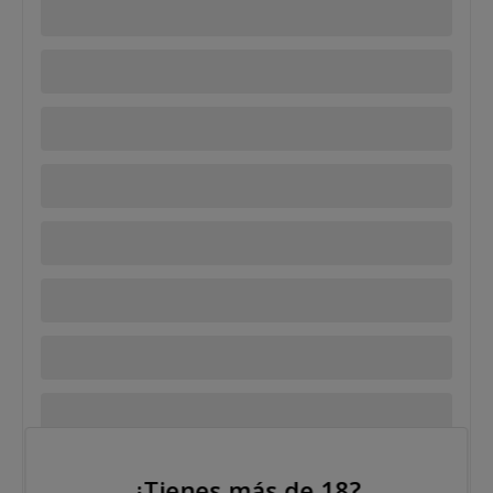
¿Tienes más de 18?