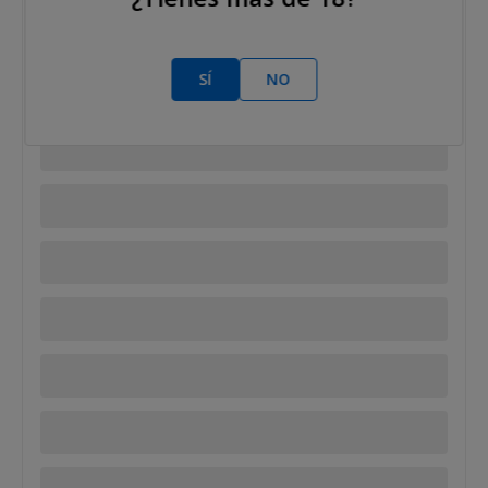
SÍ
NO