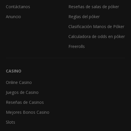
Contáctanos
Reseñas de salas de póker
Anuncio
Reglas del póker
Clasificación Manos de Póker
Calculadora de odds en póker
Freerolls
CASINO
Online Casino
Juegos de Casino
Reseñas de Casinos
Mejores Bonos Casino
Slots