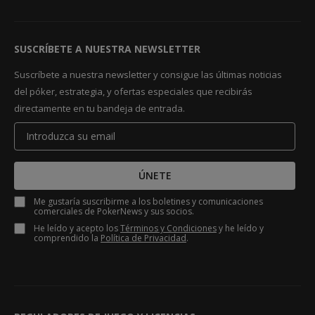
SUSCRÍBETE A NUESTRA NEWSLETTER
Suscríbete a nuestra newsletter y consigue las últimas noticias
del póker, estrategia, y ofertas especiales que recibirás
directamente en tu bandeja de entrada.
ÚNETE
Me gustaría suscribirme a los boletines y comunicaciones
comerciales de PokerNews y sus socios.
He leído y acepto los
Términos y Condiciones
y he leído y
comprendido la
Política de Privacidad
.