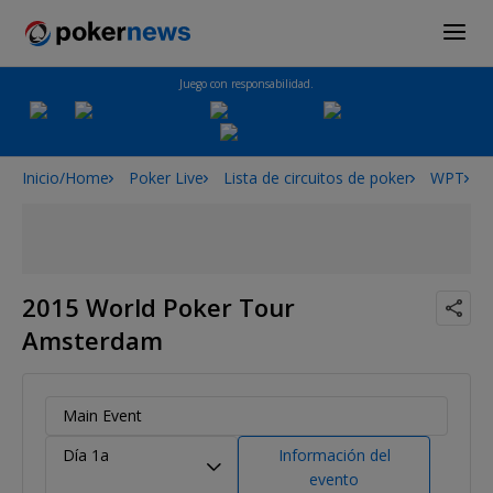
Juego con responsabilidad.
Inicio/Home
Poker Live
Lista de circuitos de poker
WPT
2
2015 World Poker Tour
Amsterdam
Main Event
Día 1a
Información del
evento