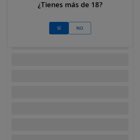
¿Tienes más de 18?
SÍ
NO