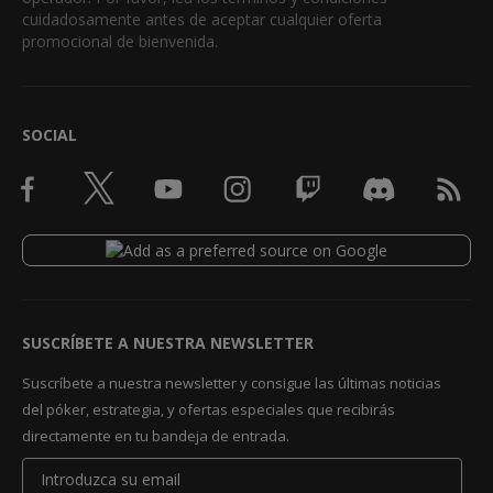
cuidadosamente antes de aceptar cualquier oferta
promocional de bienvenida.
SOCIAL
SUSCRÍBETE A NUESTRA NEWSLETTER
Suscríbete a nuestra newsletter y consigue las últimas noticias
del póker, estrategia, y ofertas especiales que recibirás
directamente en tu bandeja de entrada.