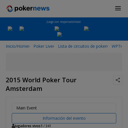
Juego con responsabilidad.
Inicio/Home
Poker Live
Lista de circuitos de poker
WPT
2
2015 World Poker Tour
Amsterdam
Main Event
Información del evento
Jugadores vivos
1
/ 341