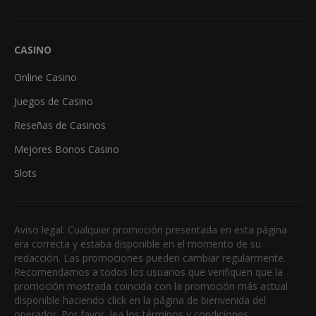
CASINO
Online Casino
Juegos de Casino
Reseñas de Casinos
Mejores Bonos Casino
Slots
Aviso legal: Cualquier promoción presentada en esta página
era correcta y estaba disponible en el momento de su
redacción. Las promociones pueden cambiar regularmente.
Recomendamos a todos los usuarios que verifiquen que la
promoción mostrada coincida con la promoción más actual
disponible haciendo click en la página de bienvenida del
operador. Por favor, lea los términos y condiciones