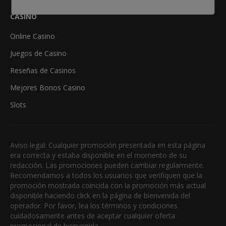
CASINO
Online Casino
Juegos de Casino
Reseñas de Casinos
Mejores Bonos Casino
Slots
Aviso legal: Cualquier promoción presentada en esta página
era correcta y estaba disponible en el momento de su
redacción. Las promociones pueden cambiar regularmente.
Recomendamos a todos los usuarios que verifiquen que la
promoción mostrada coincida con la promoción más actual
disponible haciendo click en la página de bienvenida del
operador. Por favor, lea los términos y condiciones
cuidadosamente antes de aceptar cualquier oferta
promocional de bienvenida.