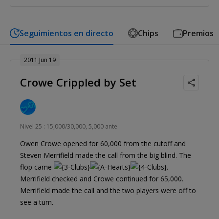
Seguimientos en directo
Chips
Premios
2011 Jun 19
Crowe Crippled by Set
Nivel 25 : 15,000/30,000, 5,000 ante
Owen Crowe opened for 60,000 from the cutoff and
Steven Merrifield made the call from the big blind. The
flop came
.
Merrifield checked and Crowe continued for 65,000.
Merrifield made the call and the two players were off to
see a turn.