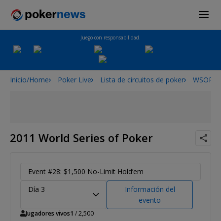
Juego con responsabilidad.
Inicio/Home
Poker Live
Lista de circuitos de poker
WSOP
2011 World Series of Poker
Event #28: $1,500 No-Limit Hold’em
Día 3
Información del
evento
Jugadores vivos
1
/ 2,500