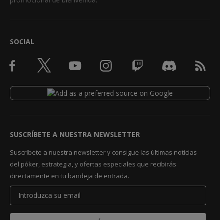
SOCIAL
SUSCRÍBETE A NUESTRA NEWSLETTER
Suscríbete a nuestra newsletter y consigue las últimas noticias
del póker, estrategia, y ofertas especiales que recibirás
directamente en tu bandeja de entrada.