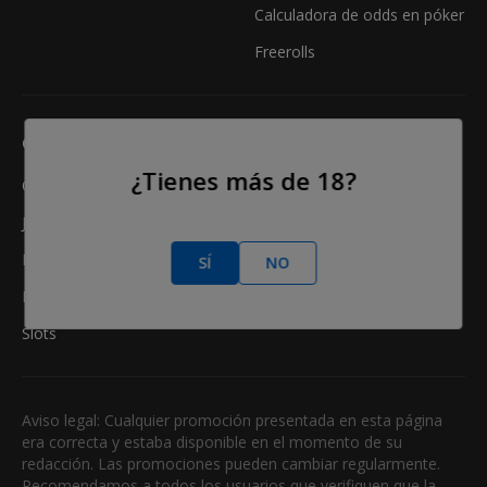
Calculadora de odds en póker
Freerolls
CASINO
¿Tienes más de 18?
Online Casino
Juegos de Casino
Reseñas de Casinos
SÍ
NO
Mejores Bonos Casino
Slots
Aviso legal: Cualquier promoción presentada en esta página
era correcta y estaba disponible en el momento de su
redacción. Las promociones pueden cambiar regularmente.
Recomendamos a todos los usuarios que verifiquen que la