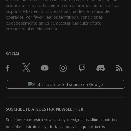
promoción mostrada coincida con la promoción más actual
disponible haciendo click en la página de bienvenida del
operador. Por favor, lea los términos y condiciones
cuidadosamente antes de aceptar cualquier oferta
promocional de bienvenida.
SOCIAL
SUSCRÍBETE A NUESTRA NEWSLETTER
Suscríbete a nuestra newsletter y consigue las últimas noticias
del póker, estrategia, y ofertas especiales que recibirás