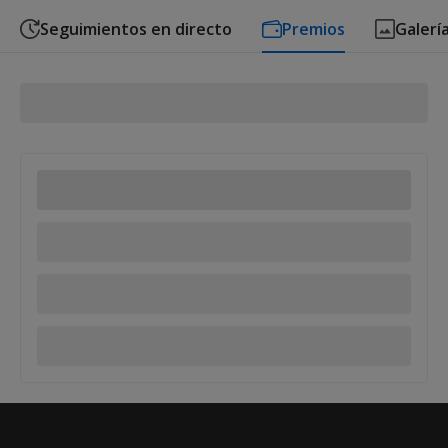
Seguimientos en directo
Premios
Galerí