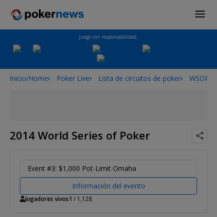
Juego con responsabilidad.
Inicio/Home
Poker Live
Lista de circuitos de poker
WSOP
2014 World Series of Poker
Event #3: $1,000 Pot-Limit Omaha
Información del evento
Jugadores vivos
1
/ 1,128