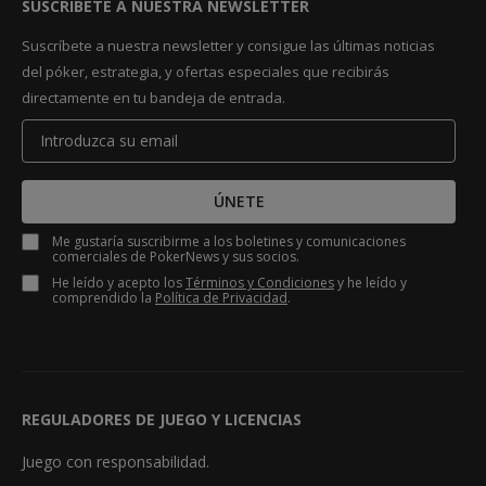
SUSCRÍBETE A NUESTRA NEWSLETTER
Suscríbete a nuestra newsletter y consigue las últimas noticias
del póker, estrategia, y ofertas especiales que recibirás
directamente en tu bandeja de entrada.
ÚNETE
Me gustaría suscribirme a los boletines y comunicaciones
comerciales de PokerNews y sus socios.
He leído y acepto los
Términos y Condiciones
y he leído y
comprendido la
Política de Privacidad
.
REGULADORES DE JUEGO Y LICENCIAS
Juego con responsabilidad.