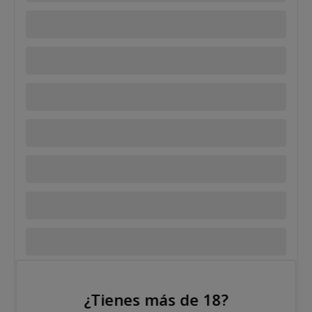
¿Tienes más de 18?