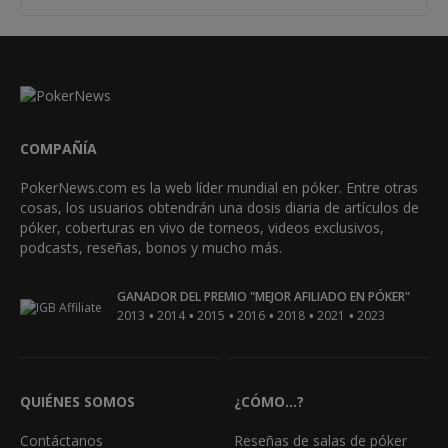
COMPAÑÍA
PokerNews.com es la web líder mundial en póker. Entre otras
cosas, los usuarios obtendrán una dosis diaria de artículos de
póker, coberturas en vivo de torneos, videos exclusivos,
podcasts, reseñas, bonos y mucho más.
GANADOR DEL PREMIO "MEJOR AFILIADO EN PÓKER"
•
•
•
•
•
•
2013
2014
2015
2016
2018
2021
2023
QUIÉNES SOMOS
¿CÓMO...?
Contáctanos
Reseñas de salas de póker