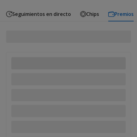
Seguimientos en directo
Chips
Premios