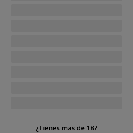
¿Tienes más de 18?