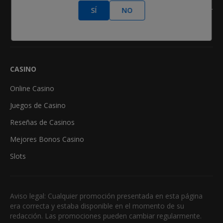
Calculadora de odds en póker
SÍ
NO
Freerolls
CASINO
Online Casino
Juegos de Casino
Reseñas de Casinos
Mejores Bonos Casino
Slots
Aviso legal: Cualquier promoción presentada en esta página
era correcta y estaba disponible en el momento de su
redacción. Las promociones pueden cambiar regularmente.