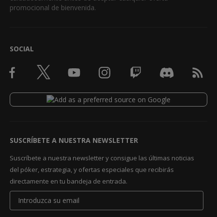
promocional de bienvenida.
SOCIAL
SUSCRÍBETE A NUESTRA NEWSLETTER
Suscríbete a nuestra newsletter y consigue las últimas noticias
del póker, estrategia, y ofertas especiales que recibirás
directamente en tu bandeja de entrada.