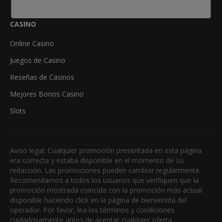
CASINO
Online Casino
Juegos de Casino
Reseñas de Casinos
Mejores Bonos Casino
Slots
Aviso legal: Cualquier promoción presentada en esta página
era correcta y estaba disponible en el momento de su
redacción. Las promociones pueden cambiar regularmente.
Recomendamos a todos los usuarios que verifiquen que la
promoción mostrada coincida con la promoción más actual
disponible haciendo click en la página de bienvenida del
operador. Por favor, lea los términos y condiciones
cuidadosamente antes de aceptar cualquier oferta