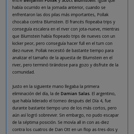
entre
Benjamin Pollak
y
Scott Blumstein
. Igual que
había ocurrido en la jornada anterior, cuando se
enfrentaron las dos pilas más importantes, Pollak
chocaba contra Blumstein. El francés flopeaba trips y
conseguía escalera en el river con jota-nueve, mientras
que Blumstein había flopeado trips de nueves con un
kicker peor, pero conseguía hacer full en el turn con
diez-nueve. Pollak necesitó de bastante tiempo para
analizar el tamaño de la apuesta de Blumstein en el
river, pero terminó tirándose para gozo y disfrute de la
comunidad.
Justo en la siguiente mano llegaba la primera
eliminación del día, la de
Damian Salas
. El argentino,
que había liderado el torneo después del Día 4, fue
durante bastante tiempo uno de los más cortos, pero
aún así logró sobrevivir. Sin embargo, no pudo escapar
de la séptima posición. Se movía all in con as-diez
contra los cuatros de Dan Ott en un flop as-tres-dos y