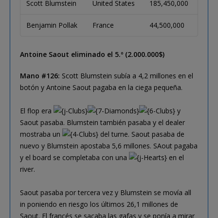
Scott Blumstein
United States
185,450,000
Benjamin Pollak
France
44,500,000
Antoine Saout eliminado el 5.º (2.000.000$)
Mano #126:
Scott Blumstein subía a 4,2 millones en el
botón y Antoine Saout pagaba en la ciega pequeña.
El flop era
y
Saout pasaba. Blumstein también pasaba y el dealer
mostraba un
del turne. Saout pasaba de
nuevo y Blumstein apostaba 5,6 millones. SAout pagaba
y el board se completaba con una
en el
river.
Saout pasaba por tercera vez y Blumstein se movía all
in poniendo en riesgo los últimos 26,1 millones de
Saout. El francés se sacaba las gafas y se ponía a mirar