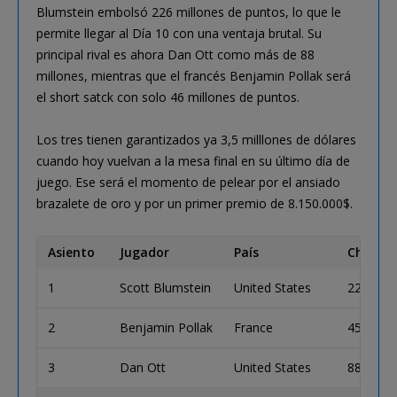
Blumstein embolsó 226 millones de puntos, lo que le
permite llegar al Día 10 con una ventaja brutal. Su
principal rival es ahora Dan Ott como más de 88
millones, mientras que el francés Benjamin Pollak será
el short satck con solo 46 millones de puntos.
Los tres tienen garantizados ya 3,5 milllones de dólares
cuando hoy vuelvan a la mesa final en su último día de
juego. Ese será el momento de pelear por el ansiado
brazalete de oro y por un primer premio de 8.150.000$.
Asiento
Jugador
País
Chip Co
1
Scott Blumstein
United States
226,450
2
Benjamin Pollak
France
45,850,
3
Dan Ott
United States
88,375,