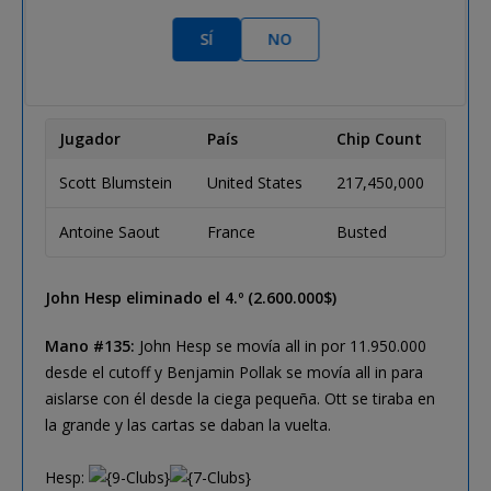
SÍ
NO
El resto de jugadores se garantizaban un premio de 2,6
millones.
Jugador
País
Chip Count
Scott Blumstein
United States
217,450,000
Antoine Saout
France
Busted
John Hesp eliminado el 4.º (2.600.000$)
Mano #135:
John Hesp se movía all in por 11.950.000
desde el cutoff y Benjamin Pollak se movía all in para
aislarse con él desde la ciega pequeña. Ott se tiraba en
la grande y las cartas se daban la vuelta.
Hesp: