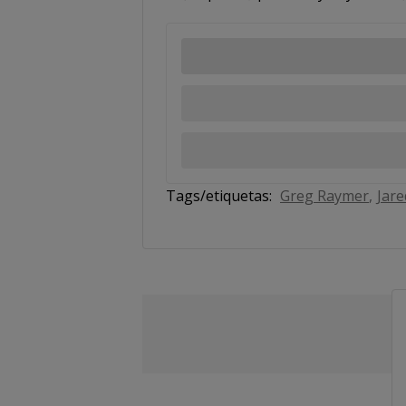
Tags/etiquetas:
Greg Raymer
Jar