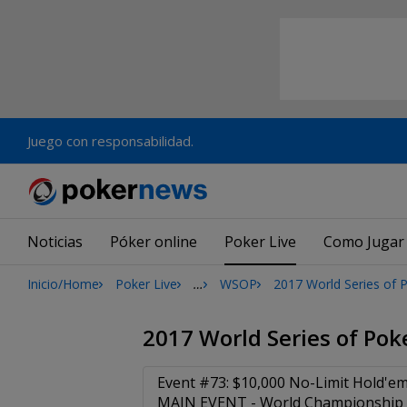
Juego con responsabilidad.
Noticias
Póker online
Poker Live
Como Jugar
Inicio/Home
Poker Live
…
WSOP
2017 World Series of 
2017 World Series of Pok
Event #73: $10,000 No-Limit Hold'e
MAIN EVENT - World Championship