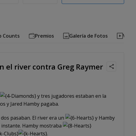
p Counts
Premios
Galería de Fotos
Víde
en el river contra Greg Raymer
y tres jugadores estaban en la
os y Jared Hamby pagaba.
 dos pasaban. El river era un
y Hamby
l instante. Hamby mostraba
.