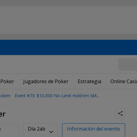
 Poker
Jugadores de Poker
Estrategia
Online Cas
Poker
Event #73: $10,000 No-Limit Hold'em MAIN EVENT - World Championship
er
m
Día 2ab
Información del evento