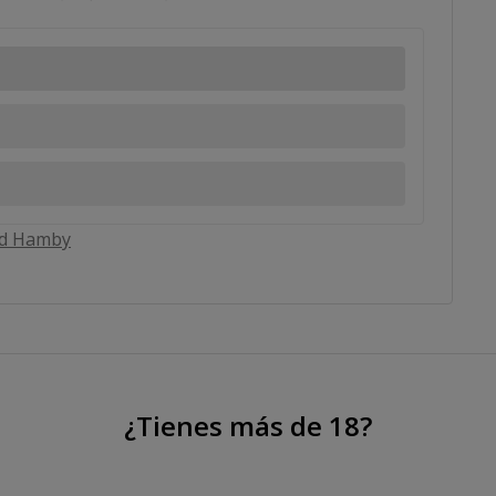
ed Hamby
¿Tienes más de 18?