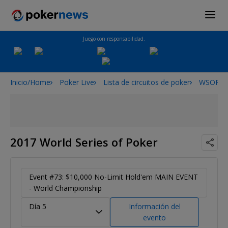
Juego con responsabilidad.
Inicio/Home
Poker Live
Lista de circuitos de poker
WSOP
2017 World Series of Poker
Event #73: $10,000 No-Limit Hold'em MAIN EVENT
- World Championship
Día 5
Información del
evento