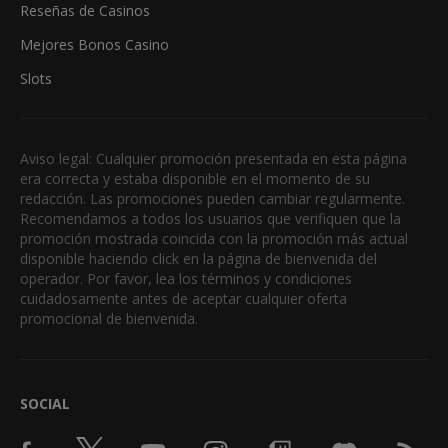
Reseñas de Casinos
Mejores Bonos Casino
Slots
Aviso legal: Cualquier promoción presentada en esta página
era correcta y estaba disponible en el momento de su
redacción. Las promociones pueden cambiar regularmente.
Recomendamos a todos los usuarios que verifiquen que la
promoción mostrada coincida con la promoción más actual
disponible haciendo click en la página de bienvenida del
operador. Por favor, lea los términos y condiciones
cuidadosamente antes de aceptar cualquier oferta
promocional de bienvenida.
SOCIAL