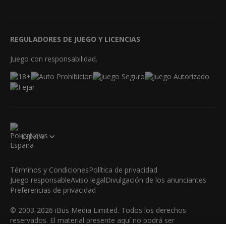
REGULADORES DE JUEGO Y LICENCIAS
Juego con responsabilidad.
España
Términos y Condiciones
Política de privacidad
Juego responsable
Aviso legal
Divulgación de los anunciantes
Preferencias de privacidad
© 2003-2026 iBus Media Limited. Todos los derechos
reservados. El material presente aquí no podrá ser