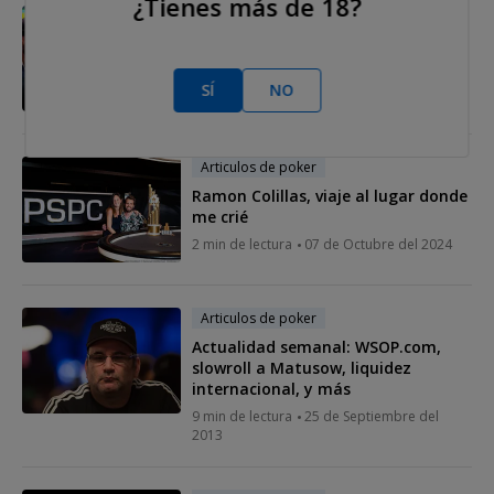
¿Tienes más de 18?
Articulos de poker
Bryn Kenney llama a Phil Hellmuth
"jugador de Segunda División"
SÍ
NO
3 min de lectura
08 de Octubre del 2024
Articulos de poker
Ramon Colillas, viaje al lugar donde
me crié
2 min de lectura
07 de Octubre del 2024
Articulos de poker
Actualidad semanal: WSOP.com,
slowroll a Matusow, liquidez
internacional, y más
9 min de lectura
25 de Septiembre del
2013