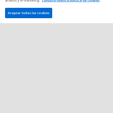
Mostrar más mensajes
análisis y el marketing.
Consulta nuestra política de cookies
Aceptar todas las cookies
COMPAÑÍA
PokerNews.com es la web líder mundial en póker. Entre otras
cosas, los usuarios obtendrán una dosis diaria de artículos de
póker, coberturas en vivo de torneos, videos exclusivos,
podcasts, reseñas, bonos y mucho más.
GANADOR DEL PREMIO "MEJOR AFILIADO EN PÓKER"
•
•
•
•
•
•
2013
2014
2015
2016
2018
2021
2023
QUIÉNES SOMOS
¿CÓMO...?