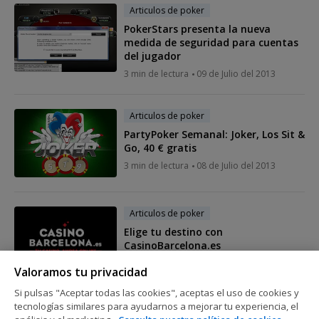
Articulos de poker
PokerStars presenta la nueva
medida de seguridad para cuentas
del jugador
3 min de lectura
09 de Julio del 2013
Articulos de poker
PartyPoker Semanal: Joker, Los Sit &
Go, 40 € gratis
3 min de lectura
08 de Julio del 2013
Articulos de poker
Elige tu destino con
CasinoBarcelona.es
2 min de lectura
06 de Julio del 2013
Valoramos tu privacidad
Si pulsas "Aceptar todas las cookies", aceptas el uso de cookies y
tecnologías similares para ayudarnos a mejorar tu experiencia, el