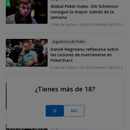
Global Poker Index: Ole Schemion
consigue la mayor subida de la
semana
3 min de lectura
04 de Diciembre del 2014
Jugadores de Poker
Daniel Negreanu reflexiona sobre
las razones de mantenerse en
PokerStars
2 min de lectura
03 de Diciembre del 2014
Jugadores de Poker
¿Tienes más de 18?
Vicente Delgado: "Cada día aprendo
algo del poker y de la vida"
13 min de lectura
02 de Diciembre del
2014
SÍ
NO
Jugadores de Poker