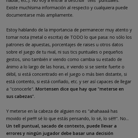
hablar, etc.). No voy a entrar a describir "tells" puntuales.
Existe muchísima información al respecto y cualquiera puede
documentarse más ampliamente.
Estoy hablando de la importancia de permanecer muy atento y
tomar nota (metal o escrita) de TODO lo que pasa: no sólo los
patrones de apuestas, porcentajes de raises u otros datos
sobre el juego de tu rival, ni sus tics puntuales o pequeños
gestos, sino también ir viendo como cambia su estado de
ánimo a lo largo de las horas, ir viendo si se siente fuerte o
débil, si está concentrado en el juego o más bien distante, si
está contento, si está confiado, etc. y ser así capaces de llegar
a "conocerle".
Mortensen dice que hay que "meterse en
sus cabezas"
.
Y meterse en la cabeza de alguien no es "ahahaaaá has
movido el pie!!!! sé lo que estás pensando, lo sé, lo sé!!!". No...
Un tell puntual, sacado de contexto, puede llevar a
errores y ningún jugador debe basar una decisión