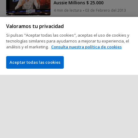
Aussie Millions $ 25.000
4 min de lectura
03 de Febrero del 2013
Valoramos tu privacidad
Jugadores de Poker
Si pulsas "Aceptar todas las cookies", aceptas el uso de cookies y
Mervin Chan gana el 2013 Aussie
tecnologías similares para ayudarnos a mejorar tu experiencia, el
Millions Main Event
análisis y el marketing.
Consulta nuestra política de cookies
5 min de lectura
03 de Febrero del 2013
Aceptar todas las cookies
Mostrar más mensajes
COMPAÑÍA