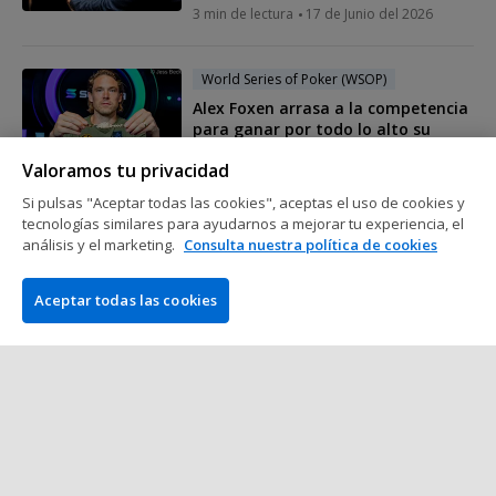
3 min de lectura
17 de Junio del 2026
World Series of Poker (WSOP)
Alex Foxen arrasa a la competencia
para ganar por todo lo alto su
cuarto brazalete de las WSOP
Valoramos tu privacidad
2 min de lectura
16 de Junio del 2026
Si pulsas "Aceptar todas las cookies", aceptas el uso de cookies y
tecnologías similares para ayudarnos a mejorar tu experiencia, el
World Series of Poker (WSOP)
análisis y el marketing.
Consulta nuestra política de cookies
Adrián Mateos hace historia:
conquista el 250.000 $ de WSOP y se
Aceptar todas las cookies
convierte en el campeón más joven
con seis brazaletes
4 min de lectura
16 de Junio del 2026
Mostrar más mensajes