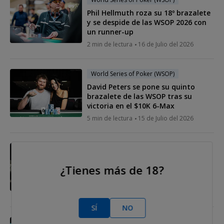
Phil Hellmuth roza su 18º brazalete
y se despide de las WSOP 2026 con
un runner-up
2 min de lectura
16 de Julio del 2026
World Series of Poker (WSOP)
David Peters se pone su quinto
brazalete de las WSOP tras su
victoria en el $10K 6-Max
5 min de lectura
15 de Julio del 2026
World Series of Poker (WSOP)
Todd Brunson roza el sueño de
¿Tienes más de 18?
emular a Doyle, pero un cruel bad
beat acaba con su Main Event
3 min de lectura
14 de Julio del 2026
SÍ
NO
World Series of Poker (WSOP)