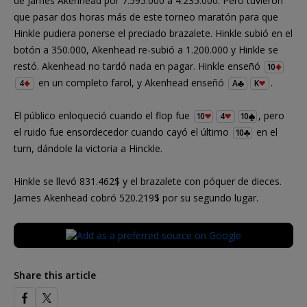
de James Akenhead por 7.595.000 a 4.235.000. Pero tuvieron
que pasar dos horas más de este torneo maratón para que
Hinkle pudiera ponerse el preciado brazalete. Hinkle subió en el
botón a 350.000, Akenhead re-subió a 1.200.000 y Hinkle se
restó. Akenhead no tardó nada en pagar. Hinkle enseñó
10
en un completo farol, y Akenhead enseñó
.
4
A
K
El público enloqueció cuando el flop fue
, pero
10
4
10
el ruido fue ensordecedor cuando cayó el último
en el
10
turn, dándole la victoria a Hinckle.
Hinkle se llevó 831.462$ y el brazalete con póquer de dieces.
James Akenhead cobró 520.219$ por su segundo lugar.
Share this article