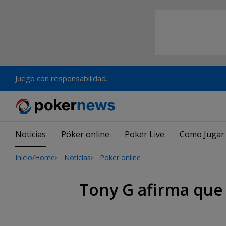
Juego con responsabilidad.
Noticias
Póker online
Poker Live
Como Jugar
Inicio/Home
Noticias
Poker online
Tony G afirma que 