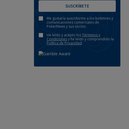
SUSCRÍBETE
Me gustaría suscribirme a los boletines y
comunicaciones comerciales de
PokerNews y sus socios.
He leído y acepto los
Términos y
Condiciones
y he leído y comprendido la
Política de Privacidad
.