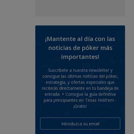
¡Mantente al día con las
noticias de póker más
importantes!
Suscríbete a nuestra newsletter y
consigue las últimas noticias del póker,
estrategia, y ofertas especiales que
recibirás directamente en tu bandeja de
entrada. + Consigue la guía definitiva
para principiantes en Texas Hold'em -
¡Gratis!