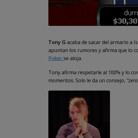
Tony G
acaba de sacar del armario a I
apuntan los rumores y afirma que lo c
Poker
se aloja.
Tony afirma respetarle al 100% y lo co
momentos. Solo le da un consejo,
“zero 