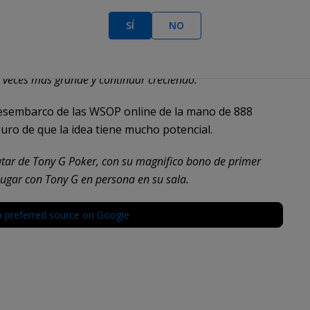
o y ameno y se congratula del posible retorno de Party
SÍ
NO
en
“sobre 250 Millones por año a los pros para que el
s veces más grande y continuar creciendo.”
esembarco de las WSOP online de la mano de 888
ro de que la idea tiene mucho potencial.
utar de Tony G Poker, con su magnifico bono de primer
ugar con Tony G en persona en su sala.