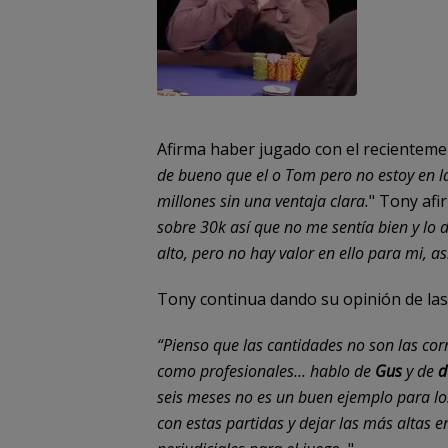
Afirma haber jugado con el recientem
de bueno que el o Tom pero no estoy en l
millones sin una ventaja clara.
" Tony afi
sobre 30k así que no me sentía bien y lo 
alto, pero no hay valor en ello para mi, as
Tony continua dando su opinión de las
“Pienso que las cantidades no son las co
como profesionales… hablo de
Gus
y de
d
seis meses no es un buen ejemplo para los
con estas partidas y dejar las más altas e