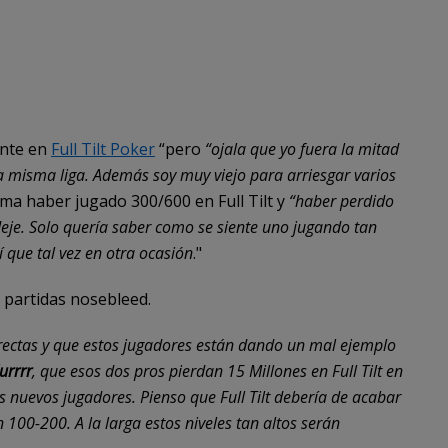
ente en
Full Tilt Poker
“pero
“ojala que yo fuera la mitad
a misma liga. Además soy muy viejo para arriesgar varios
rma haber jugado 300/600 en Full Tilt y
“haber perdido
deje. Solo quería saber como se siente uno jugando tan
í que tal vez en otra ocasión
."
 partidas nosebleed.
rrectas y que estos jugadores están dando un mal ejemplo
urrrr
, que esos dos pros pierdan 15 Millones en Full Tilt en
 nuevos jugadores. Pienso que Full Tilt debería de acabar
n 100-200. A la larga estos niveles tan altos serán