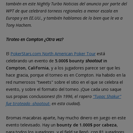
también en este Nightly Turbo Noticias del anuncio por parte del
WPT de que celebrará torneos regionales a menor escala en
Europa y en EE.UU., y también hablamos de lo bien que le va a
Tony Hachem.
Tiroteo en Compton ¿Otra vez?
El
PokerStars.com North American Poker Tour
está
celebrando un evento de
5.000$ bounty
shootout
in
Compton
,
California
, y a los jugadores parece ser que les
hace gracia, porque el torneo es en Compton. Ha habido en la
red numerosos "tweets" sobre el sitio en el que se celebra el
evento, y sobre el formato del torneo. ¡Que cada uno saque
sus propias conclusiones!
(En 1996, el rapero
“Tupac Shakur”
fue tiroteado -shootout-
en esta ciudad)
.
Bromas macabras aparte, hay mucho dinero en juego en este
evento televisado. Hay un
bounty de 1.000$ por cabeza
,
para todos los jugadores, y el field se llenó, con 81 jugadores