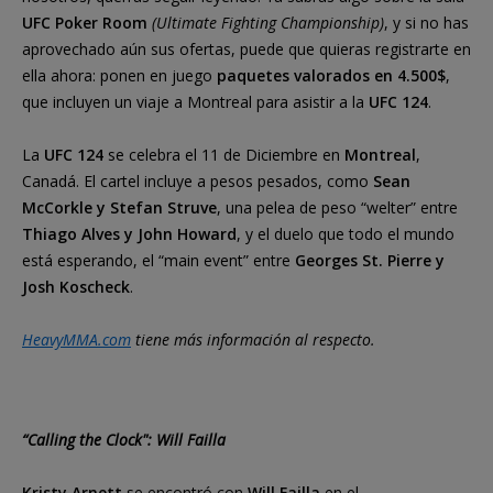
UFC Poker Room
(Ultimate Fighting Championship)
, y si no has
aprovechado aún sus ofertas, puede que quieras registrarte en
ella ahora: ponen en juego
paquetes valorados en 4.500$
,
que incluyen un viaje a Montreal para asistir a la
UFC 124
.
La
UFC 124
se celebra el 11 de Diciembre en
Montreal
,
Canadá. El cartel incluye a pesos pesados, como
Sean
McCorkle y Stefan Struve
, una pelea de peso “welter” entre
Thiago Alves y John Howard
, y el duelo que todo el mundo
está esperando, el “main event” entre
Georges St. Pierre y
Josh Koscheck
.
HeavyMMA.com
tiene más información al respecto.
“Calling the Clock": Will Failla
Kristy Arnett
se encontró con
Will Failla
en el