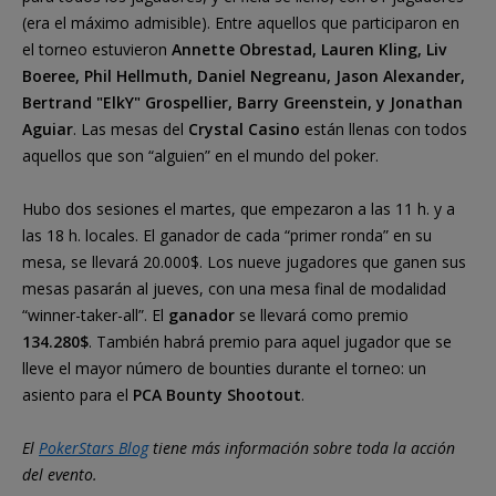
(era el máximo admisible). Entre aquellos que participaron en
el torneo estuvieron
Annette Obrestad, Lauren Kling, Liv
Boeree, Phil Hellmuth, Daniel Negreanu, Jason Alexander,
Bertrand "ElkY" Grospellier, Barry Greenstein, y Jonathan
Aguiar
. Las mesas del
Crystal Casino
están llenas con todos
aquellos que son “alguien” en el mundo del poker.
Hubo dos sesiones el martes, que empezaron a las 11 h. y a
las 18 h. locales. El ganador de cada “primer ronda” en su
mesa, se llevará 20.000$. Los nueve jugadores que ganen sus
mesas pasarán al jueves, con una mesa final de modalidad
“winner-taker-all”. El
ganador
se llevará como premio
134.280$
. También habrá premio para aquel jugador que se
lleve el mayor número de bounties durante el torneo: un
asiento para el
PCA Bounty Shootout
.
El
PokerStars Blog
tiene más información sobre toda la acción
del evento.