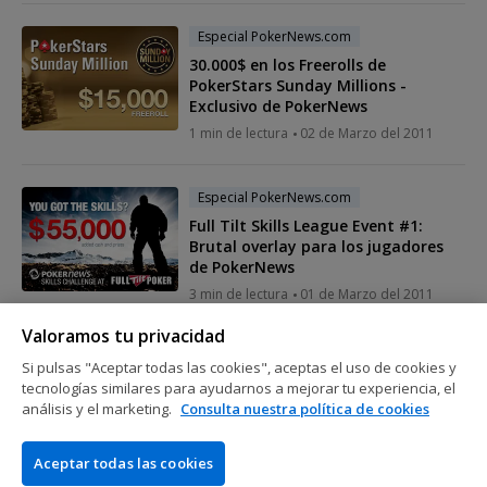
Especial PokerNews.com
30.000$ en los Freerolls de
PokerStars Sunday Millions -
Exclusivo de PokerNews
1 min de lectura
02 de Marzo del 2011
Especial PokerNews.com
Full Tilt Skills League Event #1:
Brutal overlay para los jugadores
de PokerNews
3 min de lectura
01 de Marzo del 2011
Valoramos tu privacidad
Especial PokerNews.com
Si pulsas "Aceptar todas las cookies", aceptas el uso de cookies y
El mejor bono del poker online, en
tecnologías similares para ayudarnos a mejorar tu experiencia, el
exclusiva para PokerNews
análisis y el marketing.
Consulta nuestra política de cookies
2 min de lectura
26 de Febrero del 2011
Aceptar todas las cookies