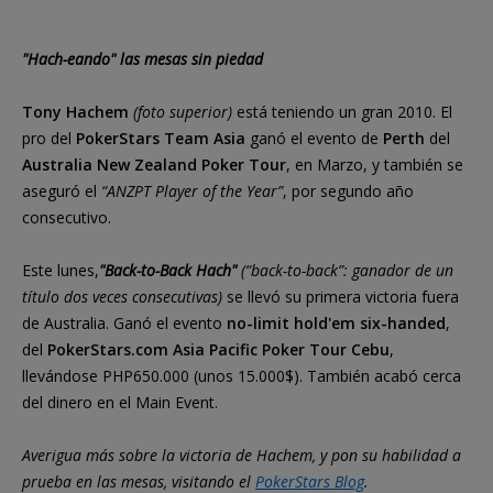
"Hach-eando" las mesas sin piedad
Tony Hachem
(foto superior)
está teniendo un gran 2010. El
pro del
PokerStars Team Asia
ganó el evento de
Perth
del
Australia New Zealand Poker Tour
, en Marzo, y también se
aseguró el
“ANZPT Player of the Year”
, por segundo año
consecutivo.
Este lunes,
"Back-to-Back Hach"
(“back-to-back”: ganador de un
título dos veces consecutivas)
se llevó su primera victoria fuera
de Australia. Ganó el evento
no-limit hold'em six-handed
,
del
PokerStars.com Asia Pacific Poker Tour Cebu
,
llevándose PHP650.000 (unos 15.000$). También acabó cerca
del dinero en el Main Event.
Averigua más sobre la victoria de Hachem, y pon su habilidad a
prueba en las mesas, visitando el
PokerStars Blog
.