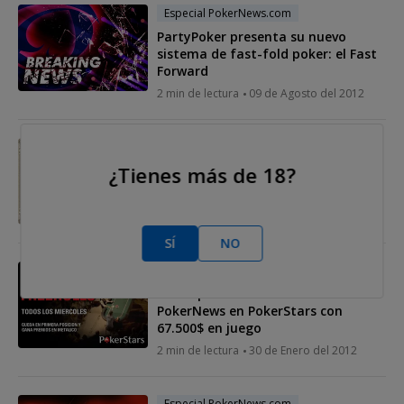
Especial PokerNews.com
PartyPoker presenta su nuevo
sistema de fast-fold poker: el Fast
Forward
2 min de lectura
09 de Agosto del 2012
Especial PokerNews.com
¿Tienes más de 18?
Gana mucho dinero en el Poker
Million de Unibet
2 min de lectura
01 de Febrero del 2012
SÍ
NO
Especial PokerNews.com
Participa en la Freeroll Series de
PokerNews en PokerStars con
67.500$ en juego
2 min de lectura
30 de Enero del 2012
Especial PokerNews.com