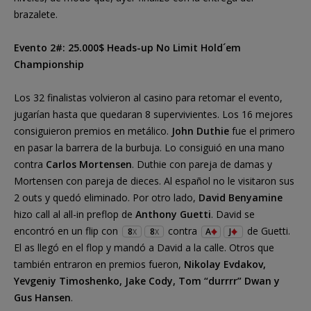
brazalete.
Evento 2#: 25.000$ Heads-up No Limit Hold´em
Championship
Los 32 finalistas volvieron al casino para retomar el evento,
jugarían hasta que quedaran 8 supervivientes. Los 16 mejores
consiguieron premios en metálico.
John Duthie
fue el primero
en pasar la barrera de la burbuja. Lo consiguió en una mano
contra
Carlos Mortensen
. Duthie con pareja de damas y
Mortensen con pareja de dieces. Al español no le visitaron sus
2 outs y quedó eliminado. Por otro lado,
David Benyamine
hizo call al all-in preflop de
Anthony Guetti
. David se
encontró en un flip con
contra
de Guetti.
8
8
A
J
X
X
El as llegó en el flop y mandó a David a la calle. Otros que
también entraron en premios fueron,
Nikolay Evdakov,
Yevgeniy Timoshenko, Jake Cody, Tom “durrrr” Dwan y
Gus Hansen
.