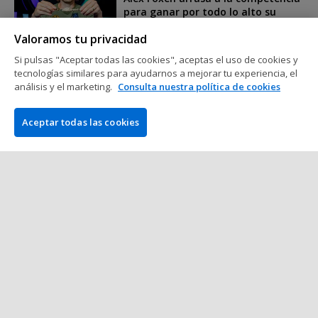
para ganar por todo lo alto su
cuarto brazalete de las WSOP
Valoramos tu privacidad
2 min de lectura
16 de Junio del 2026
Si pulsas "Aceptar todas las cookies", aceptas el uso de cookies y
tecnologías similares para ayudarnos a mejorar tu experiencia, el
World Series of Poker (WSOP)
análisis y el marketing.
Consulta nuestra política de cookies
Adrián Mateos hace historia:
conquista el 250.000 $ de WSOP y se
Aceptar todas las cookies
convierte en el campeón más joven
con seis brazaletes
4 min de lectura
16 de Junio del 2026
Mostrar más mensajes