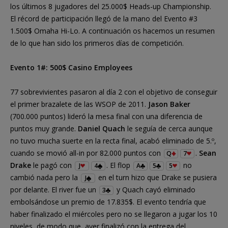
los últimos 8 jugadores del 25.000$ Heads-up Championship.
El récord de participación llegó de la mano del Evento #3
1.500$ Omaha Hi-Lo. A continuación os hacemos un resumen
de lo que han sido los primeros días de competición.
Evento 1#: 500$ Casino Employees
77 sobrevivientes pasaron al día 2 con el objetivo de conseguir
el primer brazalete de las WSOP de 2011.
Jason Baker
(700.000 puntos) lideró la mesa final con una diferencia de
puntos muy grande.
Daniel Quach
le seguía de cerca aunque
no tuvo mucha suerte en la recta final, acabó eliminado de 5.º,
cuando se movió all-in por 82.000 puntos con
.
Sean
Q
7
Drake
le pagó con
. El flop
no
J
4
A
5
5
cambió nada pero la
en el turn hizo que Drake se pusiera
J
por delante. El river fue un
y Quach cayó eliminado
3
embolsándose un premio de 17.835$. El evento tendría que
haber finalizado el miércoles pero no se llegaron a jugar los 10
niveles, de modo que, ayer finalizó con la entrega del