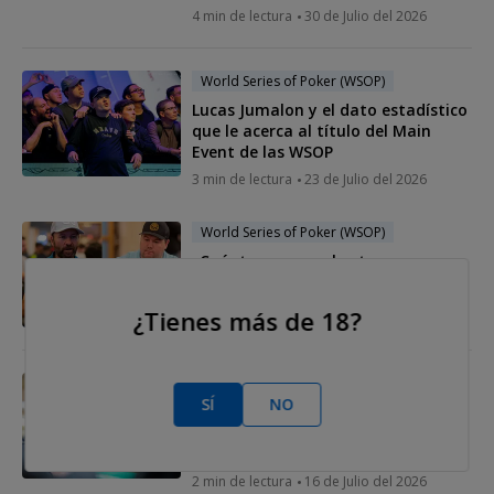
4 min de lectura
30 de Julio del 2026
World Series of Poker (WSOP)
Lucas Jumalon y el dato estadístico
que le acerca al título del Main
Event de las WSOP
3 min de lectura
23 de Julio del 2026
World Series of Poker (WSOP)
¿Cuánto ganaron los top pros en
las WSOP 2026?
4 min de lectura
21 de Julio del 2026
¿Tienes más de 18?
World Series of Poker (WSOP)
SÍ
NO
Phil Hellmuth roza su 18º brazalete
y se despide de las WSOP 2026 con
un runner-up
2 min de lectura
16 de Julio del 2026