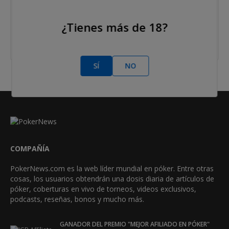
Mientras todos los espectadores se apartaban de la
mesa, Tom Bedell, que de esto sabe un poco, felicitaba
¿Tienes más de 18?
a Antonio Romero. "Eres el mejor Antonio, el mejor".
SÍ
NO
COMPAÑÍA
PokerNews.com es la web líder mundial en póker. Entre otras
cosas, los usuarios obtendrán una dosis diaria de artículos de
póker, coberturas en vivo de torneos, videos exclusivos,
podcasts, reseñas, bonos y mucho más.
GANADOR DEL PREMIO "MEJOR AFILIADO EN PÓKER"